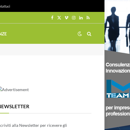
tattaci
Facebook
X
Vimeo
Instagram
LinkedIn
RSS
(Twitter)
NZE
NEWSLETTER
scriviti alla Newsletter per ricevere gli