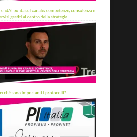
rendAI punta sul canale: competenze, consulenza e
ervizi gestiti al centro della strategia
erché sono importanti i protocolli?