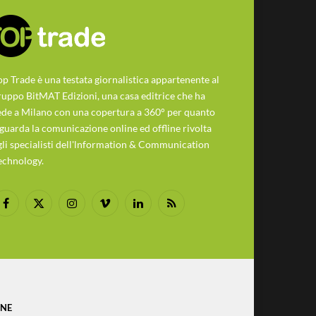
op Trade è una testata giornalistica appartenente al
ruppo BitMAT Edizioni, una casa editrice che ha
ede a Milano con una copertura a 360° per quanto
iguarda la comunicazione online ed offline rivolta
gli specialisti dell'lnformation & Communication
echnology.
Facebook
X
Instagram
Vimeo
LinkedIn
RSS
(Twitter)
ONE