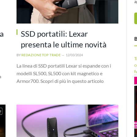
a
la
SSD portatili: Lexar
B
presenta le ultime novità
BY
REDAZIONE TOP TRADE
12/03/2024
T
c
La linea di SSD portatili Lexar si espande con i
f
modelli SL500, SL500 con kit magnetico e
a
Armor700. Scopri di più in questo articolo