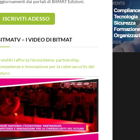
ggiornamenti dai portali di BitMAT Edizioni.
ITMATV – I VIDEO DI BITMAT
rendAI rafforza l’ecosistema: partnership,
ompetenze e innovazione per la cybersecurity del
uturo