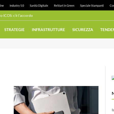
ine
Industry 5.0
Sanità Digitale
ReStart in Green
Speciale Stampanti
Con
 ICOS: c’è l’accordo
STRATEGIE
INFRASTRUTTURE
SICUREZZA
TENDE
I