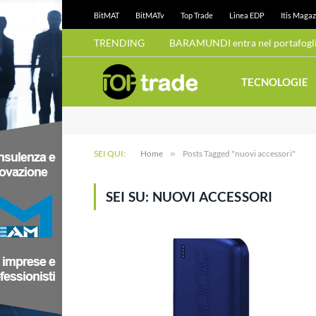
BitMAT
BitMATv
Top Trade
Linea EDP
Itis Magaz
TRENDING
BARAMUNDI entra nel portafoglio
TECNOLOGIE
SEI QUI:
Home
»
Posts Tagged "nuovi accessori"
SEI SU:
NUOVI ACCESSORI