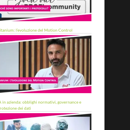
itanium: l’evoluzione del Motion Control
A in azienda: obblighi normativi, governance e
rotezione dei dati