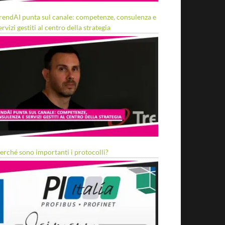
rendAI punta sul canale: competenze, consulenza e
ervizi gestiti al centro della strategia
erché sono importanti i protocolli?