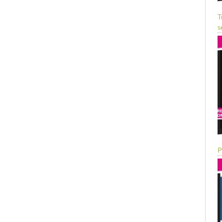
T
s
P