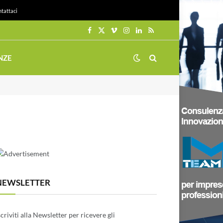
tattaci
Facebook
X
Vimeo
Instagram
LinkedIn
RSS
(Twitter)
NZE
NEWSLETTER
scriviti alla Newsletter per ricevere gli