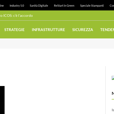
ine
Industry 5.0
Sanità Digitale
ReStart in Green
Speciale Stampanti
Con
 ICOS: c’è l’accordo
STRATEGIE
INFRASTRUTTURE
SICUREZZA
TENDE
I