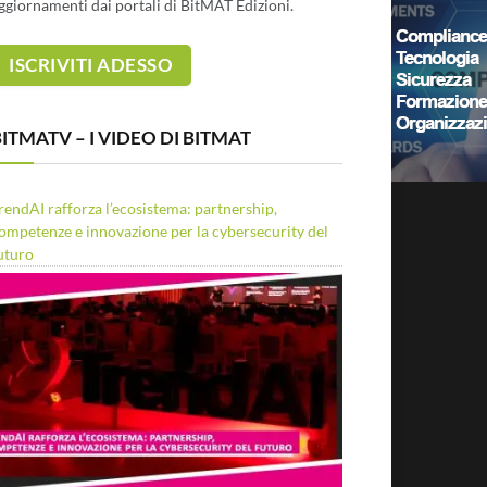
ggiornamenti dai portali di BitMAT Edizioni.
ITMATV – I VIDEO DI BITMAT
rendAI rafforza l’ecosistema: partnership,
ompetenze e innovazione per la cybersecurity del
uturo