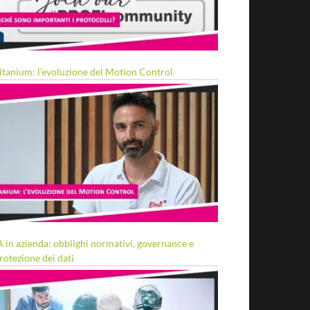
itanium: l’evoluzione del Motion Control
A in azienda: obblighi normativi, governance e
rotezione dei dati