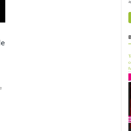
a
B
le
T
c
f
e