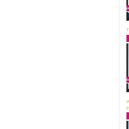
T
I
p