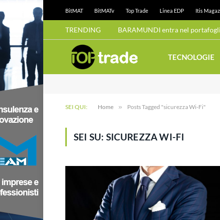
BitMAT
BitMATv
Top Trade
Linea EDP
Itis Magaz
TRENDING
BARAMUNDI entra nel portafoglio
TECNOLOGIE
SEI QUI:
Home
»
Posts Tagged "sicurezza Wi-Fi"
SEI SU:
SICUREZZA WI-FI