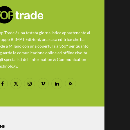
op Trade è una testata giornalistica appartenente al
ruppo BitMAT Edizioni, una casa editrice che ha
ede a Milano con una copertura a 360° per quanto
iguarda la comunicazione online ed offline rivolta
gli specialisti dell'lnformation & Communication
echnology.
Facebook
X
Instagram
Vimeo
LinkedIn
RSS
(Twitter)
ONE