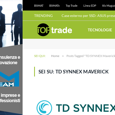
BitMAT
BitMATv
Top Trade
Linea EDP
Itis Magaz
TRENDING
TECNOLOGIE
SEI QUI:
Home
»
Posts Tagged "TD SYNNEX Maveric
SEI SU:
TD SYNNEX MAVERICK