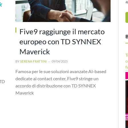
a
Five9 raggiunge il mercato
B
europeo con TD SYNNEX
Maverick
T
c
BY
SERENA FRATTINI
09/04/2025
f
Famosa per le sue soluzioni avanzate AI-based
dedicate ai contact center, Five9 stringe un
 TD
accordo di distribuzione con TD SYNNEX
Maverick