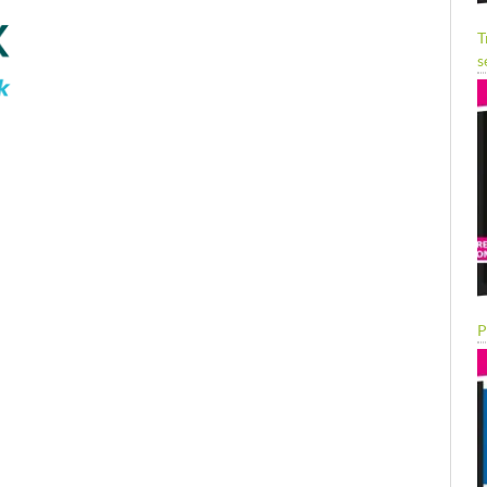
T
s
P