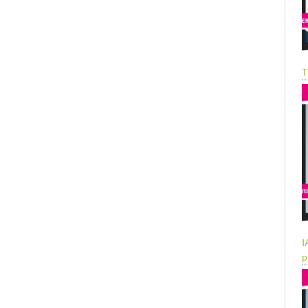
T
I
p