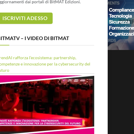
ggiornamenti dai portali di BitMAT Edizioni.
ITMATV – I VIDEO DI BITMAT
rendAI rafforza l’ecosistema: partnership,
ompetenze e innovazione per la cybersecurity del
uturo