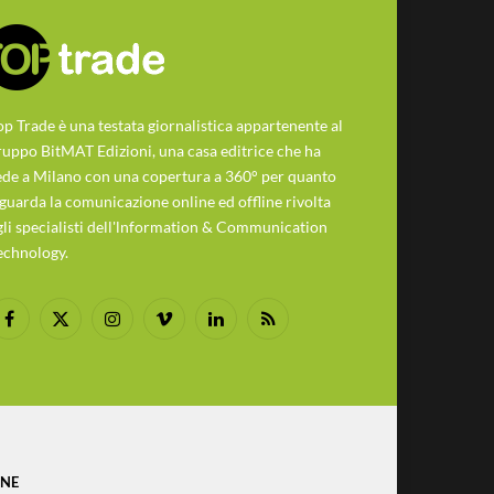
op Trade è una testata giornalistica appartenente al
ruppo BitMAT Edizioni, una casa editrice che ha
ede a Milano con una copertura a 360° per quanto
iguarda la comunicazione online ed offline rivolta
gli specialisti dell'lnformation & Communication
echnology.
Facebook
X
Instagram
Vimeo
LinkedIn
RSS
(Twitter)
ONE