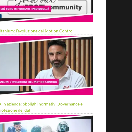
itanium: l’evoluzione del Motion Control
A in azienda: obblighi normativi, governance e
rotezione dei dati