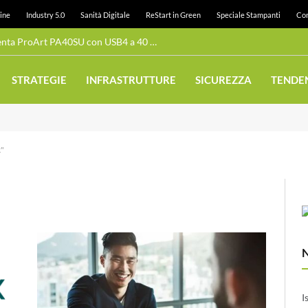
ine
Industry 5.0
Sanità Digitale
ReStart in Green
Speciale Stampanti
Con
Case esterno per SSD: ASUS presenta ProArt PA40SU con USB4 a 40 Gbps
STRATEGIE
INFRASTRUTTURE
SICUREZZA
TENDE
k"
I