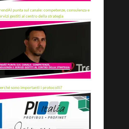
rendAI punta sul canale: competenze, consulenza e
ervizi gestiti al centro della strategia
erché sono importanti i protocolli?