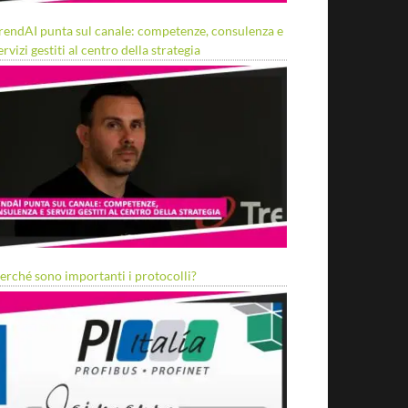
rendAI punta sul canale: competenze, consulenza e
ervizi gestiti al centro della strategia
erché sono importanti i protocolli?