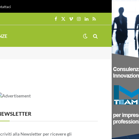
tattaci
Facebook
X
Vimeo
Instagram
LinkedIn
RSS
(Twitter)
NZE
NEWSLETTER
scriviti alla Newsletter per ricevere gli