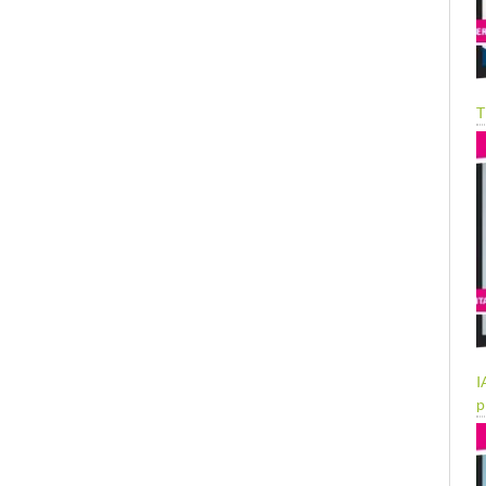
T
I
p