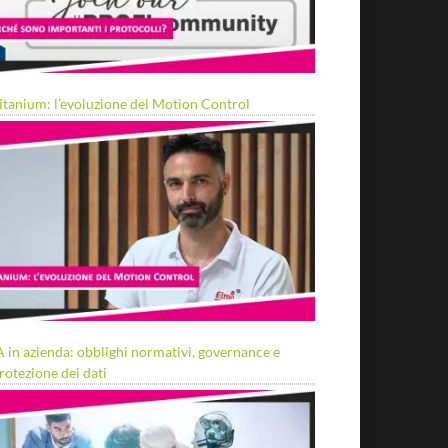
itanium: l’evoluzione del Motion Control
A in azienda: obblighi normativi, governance e
rotezione dei dati