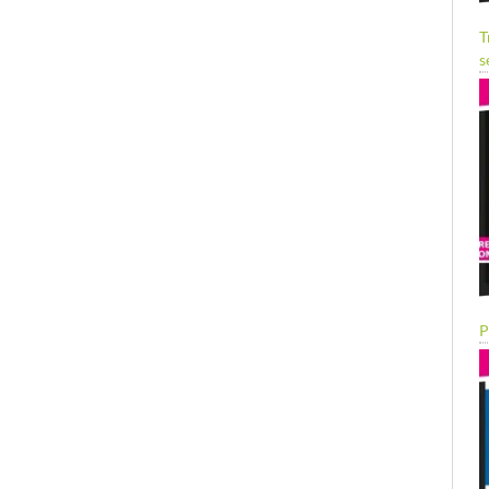
T
s
P