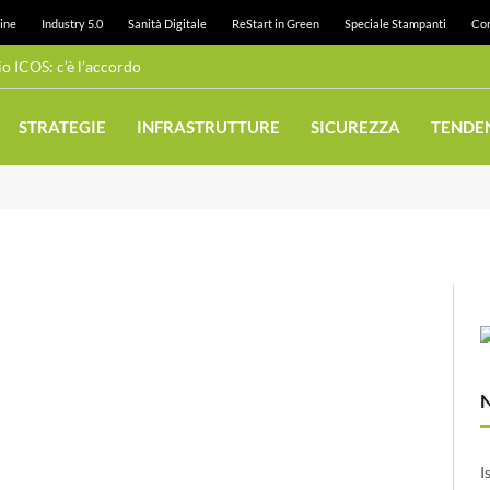
ine
Industry 5.0
Sanità Digitale
ReStart in Green
Speciale Stampanti
Con
 ICOS: c’è l’accordo
STRATEGIE
INFRASTRUTTURE
SICUREZZA
TENDE
I