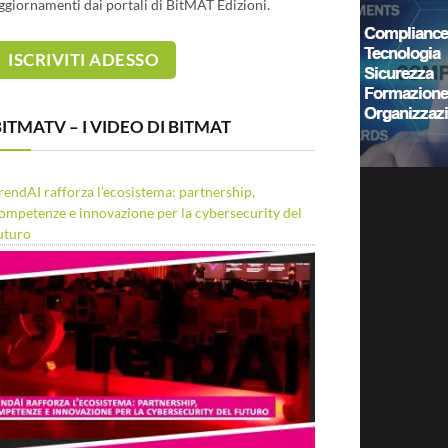
ggiornamenti dai portali di BitMAT Edizioni.
ITMATV – I VIDEO DI BITMAT
rendAI rafforza l’ecosistema: partnership,
ompetenze e innovazione per la cybersecurity del
uturo