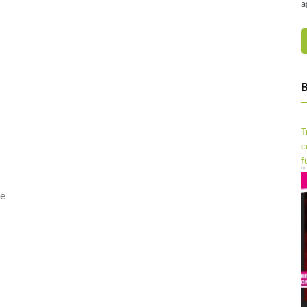
a
B
i
T
c
f
ce