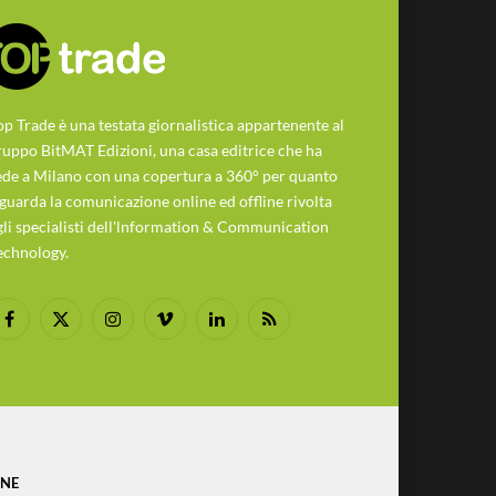
op Trade è una testata giornalistica appartenente al
ruppo BitMAT Edizioni, una casa editrice che ha
ede a Milano con una copertura a 360° per quanto
iguarda la comunicazione online ed offline rivolta
gli specialisti dell'lnformation & Communication
echnology.
Facebook
X
Instagram
Vimeo
LinkedIn
RSS
(Twitter)
ONE