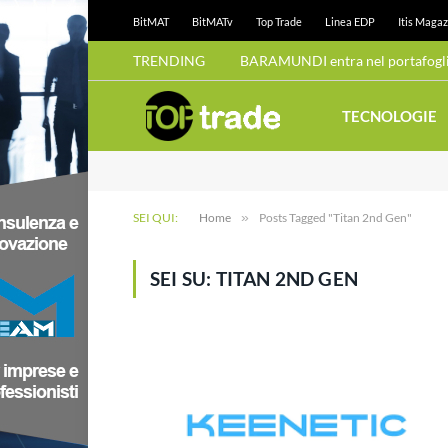
BitMAT
BitMATv
Top Trade
Linea EDP
Itis Magaz
TRENDING
BARAMUNDI entra nel portafoglio
TECNOLOGIE
SEI QUI:
Home
»
Posts Tagged "Titan 2nd Gen"
SEI SU:
TITAN 2ND GEN