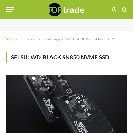
SEI QUI:
Home
»
Posts Tagged "WD_BLACK SN850 NVMe SSD"
SEI SU:
WD_BLACK SN850 NVME SSD