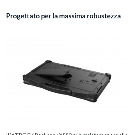
Progettato per la massima robustezza
Il WEROCK Rockbook X550 può resistere anche alle