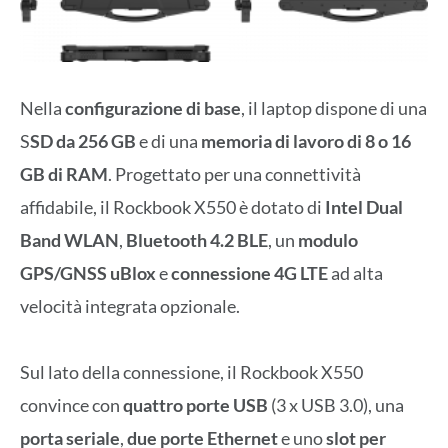
Nella
configurazione di base
, il laptop dispone di una
S
SD da 256 GB
e di una
memoria di lavoro di 8 o 16
GB di RAM
. Progettato per una connettività
affidabile, il Rockbook X550 è dotato di
Intel Dual
Band WLAN
,
Bluetooth 4.2 BLE
, un
modulo
GPS/GNSS uBlox
e
connessione 4G LTE
ad alta
velocità integrata opzionale.
Sul lato della connessione, il Rockbook X550
convince con
quattro porte USB
(3 x USB 3.0), una
porta seriale
,
due porte Ethernet
e uno
slot per