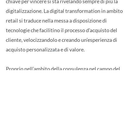
chiave per vincere si sta rivelando sempre di più la
digitalizzazione. La digital transformation in ambito
retail si traduce nella messa a disposizione di
tecnologie che facilitino il processo d’acquisto del
cliente, velocizzandolo e creando un’esperienza di
acquisto personalizzata e di valore.
Proprio nell’ambito della consulenza nel campo del
retail opera dall’inizio del nuovo millennio
Kiki Lab
,
un’eccellenza Made in Italy ma molto attiva anche a
livello internazionale. Il suo CEO & Founder,
Fabrizio
Valente
ci ha spiegato come sta evolvendo il mondo
del retail, un mondo dove sempre di più la tecnologia
si sposa con la competenza umana.