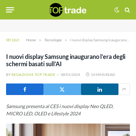
SEI QUI:
Home
»
Tecnologie
»
I nuovi display Samsung inaugurano l’era degli schermi basati sull’AI
I nuovi display Samsung inaugurano l’era degli
schermi basati sull’AI
BY
REDAZIONE TOP TRADE
08/01/2024
14 MINS READ
Samsung presenta al CES i nuovi display Neo QLED,
MICRO LED, OLED e Lifestyle 2024