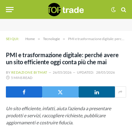
SEI QUI:
Home
»
Tecnologie
»
PMI e trasformazione digitale: perché avere un sito efficiente oggi conta più che mai
PMI e trasformazione digitale: perché avere
un sito efficiente oggi conta più che mai
BY
REDAZIONE BITMAT
26/05/2026
UPDATED:
28/05/2026
5 MINS READ
Un sito efficiente, infatti, aiuta l’azienda a presentare
prodotti e servizi, raccogliere richieste, pubblicare
aggiornamenti e costruire fiducia.