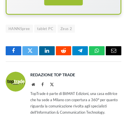
HANNSpree
tablet PC
Zeus 2
Facebook
Twitter
LinkedIn
Reddit
Telegram
WhatsApp
Email
REDAZIONE TOP TRADE
Website
Facebook
X
(Twitter)
TopTrade è parte di BitMAT Edizioni, una casa editrice
che ha sede a Milano con copertura a 360° per quanto
riguarda la comunicazione rivolta agli specialisti
dell'lnformation & Communication Technology.