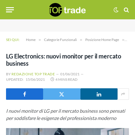
SEI QUI:
Home
»
Categorie Funzionali
»
Posizione Home Page
»
LG E
LG Electronics: nuovi monitor per il mercato
business
BY
REDAZIONE TOP TRADE
01/06/2021
UPDATED:
15/06/2021
4 MINS READ
I nuovi monitor di LG per il mercato business sono pensati
per soddisfare le esigenze del professionista moderno