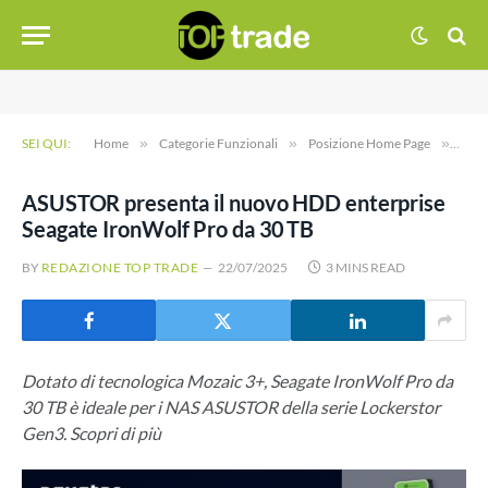
SEI QUI:
Home
»
Categorie Funzionali
»
Posizione Home Page
»
ASUS
ASUSTOR presenta il nuovo HDD enterprise
Seagate IronWolf Pro da 30 TB
BY
REDAZIONE TOP TRADE
22/07/2025
3 MINS READ
Dotato di tecnologica Mozaic 3+, Seagate IronWolf Pro da
30 TB è ideale per i NAS ASUSTOR della serie Lockerstor
Gen3. Scopri di più