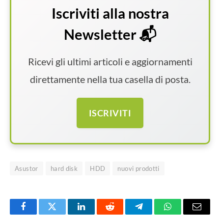
Iscriviti alla nostra
Newsletter 📬
Ricevi gli ultimi articoli e aggiornamenti
direttamente nella tua casella di posta.
ISCRIVITI
Asustor
hard disk
HDD
nuovi prodotti
Facebook
Twitter
LinkedIn
Reddit
Telegram
WhatsApp
Email