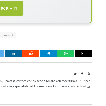
ISCRIVITI
ommvault
itter
LinkedIn
Reddit
Telegram
WhatsApp
Email
Website
Facebook
X
(Twitter)
ni, una casa editrice che ha sede a Milano con copertura a 360° per
ivolta agli specialisti dell'lnformation & Communication Technology.