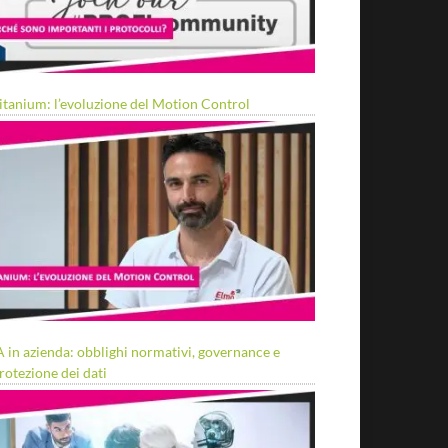
itanium: l’evoluzione del Motion Control
A in azienda: obblighi normativi, governance e
rotezione dei dati