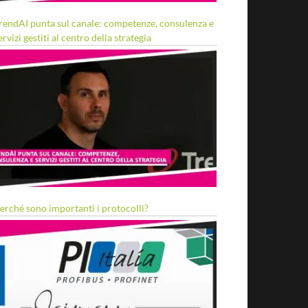
rendAI punta sul canale: competenze, consulenza e
ervizi gestiti al centro della strategia
erché sono importanti i protocolli?