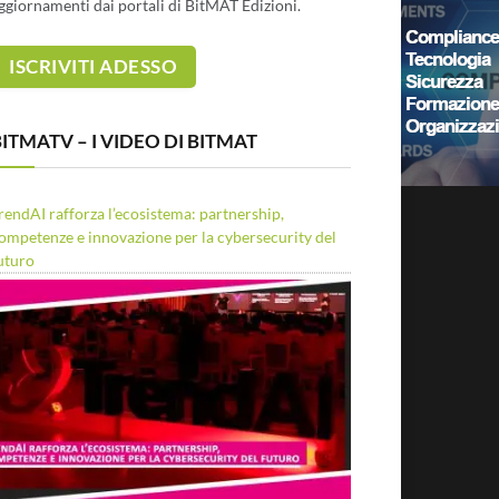
ggiornamenti dai portali di BitMAT Edizioni.
ITMATV – I VIDEO DI BITMAT
rendAI rafforza l’ecosistema: partnership,
ompetenze e innovazione per la cybersecurity del
uturo