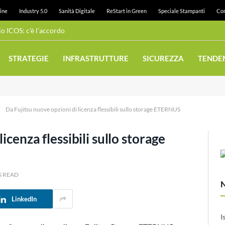
ine
Industry 5.0
Sanità Digitale
ReStart in Green
Speciale Stampanti
Con
 ICOS: c’è l’accordo
STRATEGIE
INFRASTRUTTURE
SICUREZZA
TENDE
»
Da Fujitsu nuove opzioni di licenza flessibili sullo storage ETERNUS
icenza flessibili sullo storage
S READ
LinkedIn
I