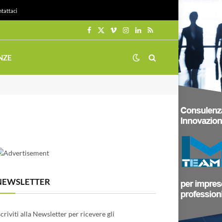
tattaci
Facebook
X
Vimeo
Instagram
LinkedIn
RSS
(Twitter)
NZE
NEWSLETTER
scriviti alla Newsletter per ricevere gli