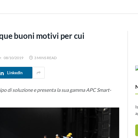
cinque buoni motivi per cui
:
08/10/2019
3 MINS READ
LinkedIn
 tipo di soluzione e presenta la sua gamma APC Smart-
I
a