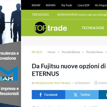
BitMAT
BitMATv
Top Trade
Linea EDP
Itis Magaz
TRENDING
BARAMUNDI entra nel portafoglio
TECNOLOGIE
SEI QUI:
Home
»
Portale Bitmat
»
Portale News
Da Fujitsu nuove opzioni di l
ETERNUS
BY
REDAZIONE TOP TRADE
07/03/2019
3 MIN
Facebook
Twitter