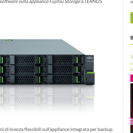
a software sulla appliance Fujitsu Storage ETERNUS
a
B
T
c
f
 di licenza flessibili sull’appliance integrata per backup