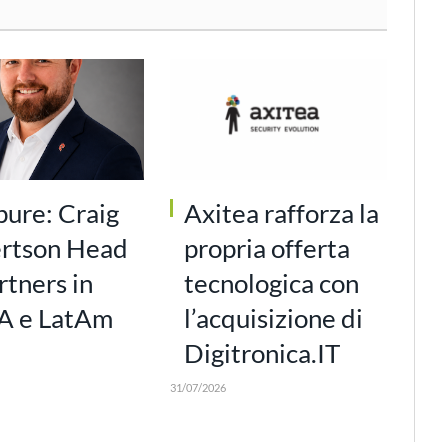
pure: Craig
Axitea rafforza la
rtson Head
propria offerta
rtners in
tecnologica con
 e LatAm
l’acquisizione di
Digitronica.IT
31/07/2026