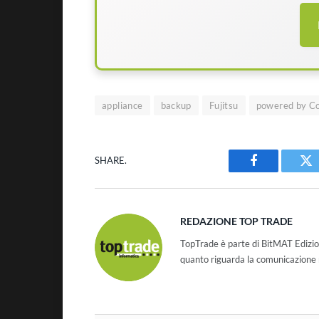
appliance
backup
Fujitsu
powered by C
SHARE.
Facebook
Tw
REDAZIONE TOP TRADE
TopTrade è parte di BitMAT Edizio
quanto riguarda la comunicazione r