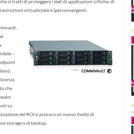
e si tratti di proteggere i dati di applicazioni critiche, di
nfrastrutture virtualizzate e iperconvergenti.
mmvault,
T
ai
a
nibile –
endpoint
lienti
 licenza
to che
rdware
I
nti su
p
izzazione del ROI e assicura un nuovo livello di
ure storage e di backup.