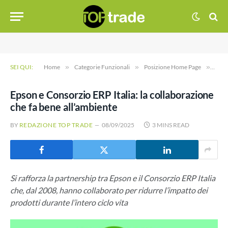
SEI QUI:
Home
»
Categorie Funzionali
»
Posizione Home Page
»
Epso
Epson e Consorzio ERP Italia: la collaborazione
che fa bene all’ambiente
BY
REDAZIONE TOP TRADE
08/09/2025
3 MINS READ
Si rafforza la partnership tra Epson e il Consorzio ERP Italia
che, dal 2008, hanno collaborato per ridurre l’impatto dei
prodotti durante l’intero ciclo vita