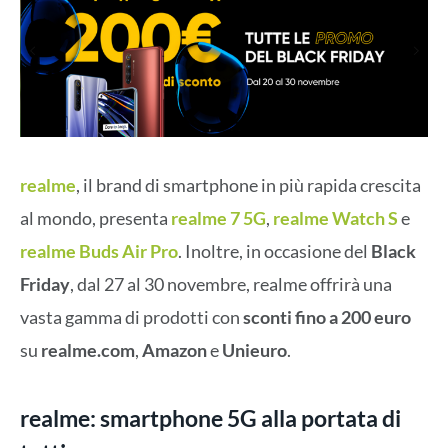
realme
, il brand di smartphone in più rapida crescita
al mondo, presenta
realme 7 5G
,
realme Watch S
e
realme Buds Air Pro
. Inoltre, in occasione del
Black
Friday
, dal 27 al 30 novembre, realme offrirà una
vasta gamma di prodotti con
sconti fino a 200 euro
su
realme.com
,
Amazon
e
Unieuro
.
realme: smartphone 5G alla portata di