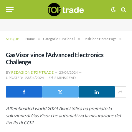
SEI QUI:
Home
»
Categorie Funzionali
»
Posizione Home Page
»
GasV
GasVisor vince l’Advanced Electronics
Challenge
BY
REDAZIONE TOP TRADE
23/04/2024
UPDATED:
23/04/2024
2 MINS READ
All’embedded world 2024 Avnet Silica ha premiato la
soluzione di GasVisor che automatizza la misurazione del
livello di CO2