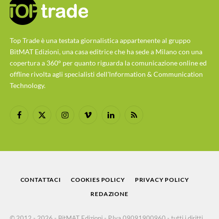
Top Trade è una testata giornalistica appartenente al gruppo
BitMAT Edizioni, una casa editrice che ha sede a Milano con una
copertura a 360° per quanto riguarda la comunicazione online ed
offline rivolta agli specialisti dell'lnformation & Communication
Technology.
Facebook
X
Instagram
Vimeo
LinkedIn
RSS
(Twitter)
CONTATTACI
COOKIES POLICY
PRIVACY POLICY
REDAZIONE
© 2012 - 2026 - BitMAT Edizioni - P.Iva 09091900960 - tutti i diritti