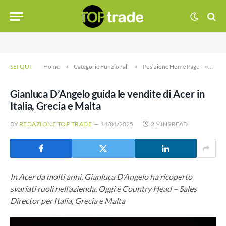
SEI QUI:
Home
»
Categorie Funzionali
»
Posizione Home Page
»
Gianl
Gianluca D’Angelo guida le vendite di Acer in
Italia, Grecia e Malta
BY
REDAZIONE TOP TRADE
14/01/2025
2 MINS READ
In Acer da molti anni, Gianluca D’Angelo ha ricoperto
svariati ruoli nell’azienda. Oggi è Country Head – Sales
Director per Italia, Grecia e Malta