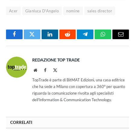
Acer
Gianluca D'Angelo
nomine
sales director
Facebook
Twitter
LinkedIn
Reddit
Telegram
WhatsApp
Email
REDAZIONE TOP TRADE
Website
Facebook
X
(Twitter)
TopTrade è parte di BitMAT Edizioni, una casa editrice
che ha sede a Milano con copertura a 360° per quanto
riguarda la comunicazione rivolta agli specialisti
dell'lnformation & Communication Technology.
CORRELATI