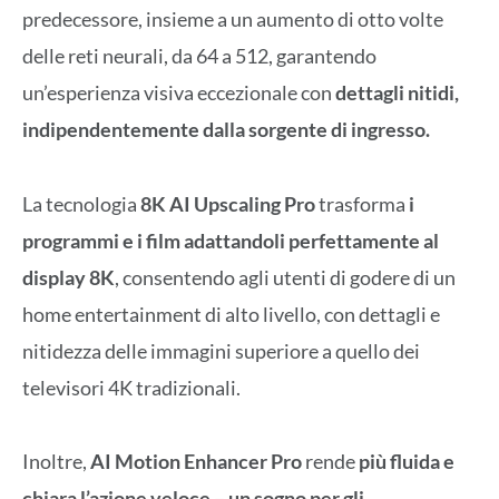
predecessore, insieme a un aumento di otto volte
delle reti neurali, da 64 a 512, garantendo
un’esperienza visiva eccezionale con
dettagli nitidi,
indipendentemente dalla sorgente di ingresso.
La tecnologia
8K AI Upscaling Pro
trasforma
i
programmi e i film adattandoli perfettamente al
display 8K
, consentendo agli utenti di godere di un
home entertainment di alto livello, con dettagli e
nitidezza delle immagini superiore a quello dei
televisori 4K tradizionali.
Inoltre,
AI Motion Enhancer Pro
rende
più fluida e
chiara l’azione veloce
–
un sogno per gli