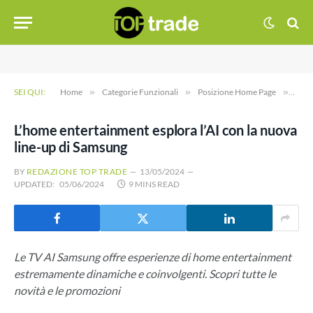
SEI QUI:
Home
»
Categorie Funzionali
»
Posizione Home Page
»
L’ho
L’home entertainment esplora l’AI con la nuova
line-up di Samsung
BY
REDAZIONE TOP TRADE
13/05/2024
UPDATED:
05/06/2024
9 MINS READ
Le TV AI Samsung offre esperienze di home entertainment
estremamente dinamiche e coinvolgenti. Scopri tutte le
novità e le promozioni