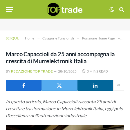
SEI QUI:
Home
»
Categorie Funzionali
»
Posizione Home Page
»
Marc
Marco Capaccioli da 25 anni accompagna la
crescita di Murrelektronik Italia
BY
REDAZIONE TOP TRADE
28/10/2025
3 MINS READ
In questo articolo, Marco Capaccioli racconta 25 anni di
crescita e trasformazione in Murrelektronik Italia, oggi polo
d’eccellenza nell’automazione industriale