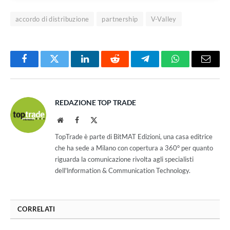
accordo di distribuzione
partnership
V-Valley
Facebook
Twitter
LinkedIn
Reddit
Telegram
WhatsApp
Email
REDAZIONE TOP TRADE
Website
Facebook
X
(Twitter)
TopTrade è parte di BitMAT Edizioni, una casa editrice
che ha sede a Milano con copertura a 360° per quanto
riguarda la comunicazione rivolta agli specialisti
dell'lnformation & Communication Technology.
CORRELATI