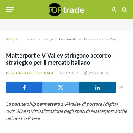
SEI QUI:
Home
»
Categorie Funzionali
»
Posizione Home Page
»
Matt
Matterport e V-Valley stringono accordo
strategico per il mercato italiano
BY
REDAZIONE TOP TRADE
16/09/2025
2 MINS READ
La partnership permetterà a V-Valley di portare i digital
twin 3D e la virtualizzazione degli spazi di Matterport anche
nel nostro Paese