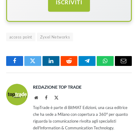
ISCRIVITI
access point
Zyxel Networks
Facebook
Twitter
LinkedIn
Reddit
Telegram
WhatsApp
Email
REDAZIONE TOP TRADE
Website
Facebook
X
(Twitter)
TopTrade è parte di BitMAT Edizioni, una casa editrice
che ha sede a Milano con copertura a 360° per quanto
riguarda la comunicazione rivolta agli specialisti
dell'lnformation & Communication Technology.