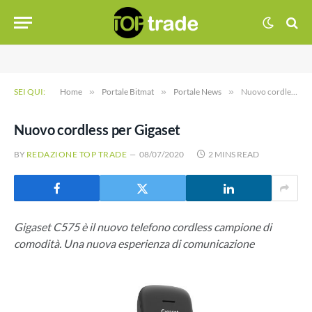
SEI QUI:
Home
»
Portale Bitmat
»
Portale News
»
Nuovo cordless per Gigaset
Nuovo cordless per Gigaset
BY
REDAZIONE TOP TRADE
08/07/2020
2 MINS READ
Gigaset C575 è il nuovo telefono cordless campione di
comodità. Una nuova esperienza di comunicazione