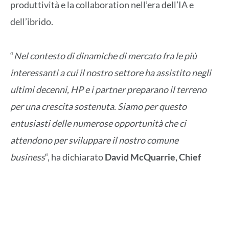
produttività e la collaboration nell’era dell’IA e
dell’ibrido.
“
Nel contesto di dinamiche di mercato fra le più
interessanti a cui il nostro settore ha assistito negli
ultimi decenni, HP e i partner preparano il terreno
per una crescita sostenuta. Siamo per questo
entusiasti delle numerose opportunità che ci
attendono per sviluppare il nostro comune
business
“, ha dichiarato
David McQuarrie, Chief
Commercial Officer di HP
. “
Il portafoglio Future
Ready e le operation Future Ready consentono ai
partner di capitalizzare sui trend globali, di
competere sul mercato e di vincere – attraverso le