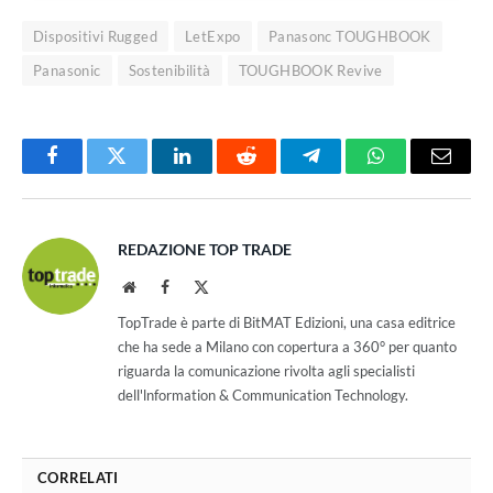
Dispositivi Rugged
LetExpo
Panasonc TOUGHBOOK
Panasonic
Sostenibilità
TOUGHBOOK Revive
Facebook
Twitter
LinkedIn
Reddit
Telegram
WhatsApp
Email
REDAZIONE TOP TRADE
Website
Facebook
X
(Twitter)
TopTrade è parte di BitMAT Edizioni, una casa editrice
che ha sede a Milano con copertura a 360° per quanto
riguarda la comunicazione rivolta agli specialisti
dell'lnformation & Communication Technology.
CORRELATI