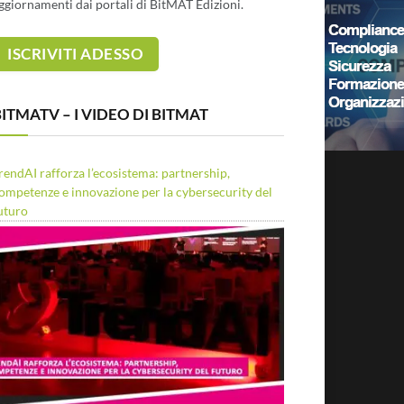
ggiornamenti dai portali di BitMAT Edizioni.
ITMATV – I VIDEO DI BITMAT
rendAI rafforza l’ecosistema: partnership,
ompetenze e innovazione per la cybersecurity del
uturo