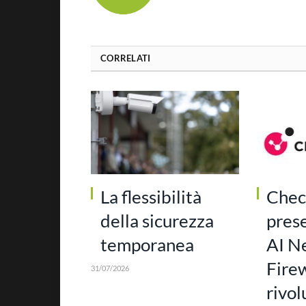
CORRELATI
La flessibilità
Chec
della sicurezza
prese
temporanea
AI N
Firew
31/07/2026
rivol