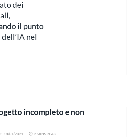
ato dei
all,
ando il punto
 dell’IA nel
getto incompleto e non
:
18/01/2021
2 MINS READ