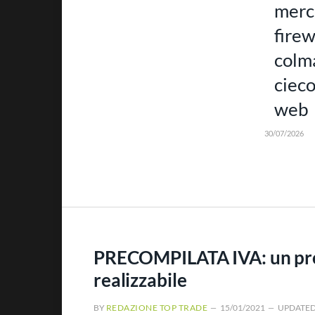
merc
firew
colm
cieco
web
30/07/2026
PRECOMPILATA IVA: un pro
realizzabile
BY
REDAZIONE TOP TRADE
15/01/2021
UPDATED