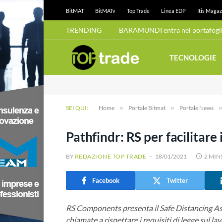
BitMAT
BitMATv
Top Trade
Linea EDP
Itis Magaz
TRENDING
BARAMUNDI entra nel portafoglio
TECNOLOGIE
SEI QUI:
Home
»
Portale Bitmat
»
Portale News
Pathfindr: RS per facilitare
BY
REDAZIONE TOP TRADE
18/01/2021
2 MIN
Facebook
Twitter
RS Components presenta il Safe Distancing Assi
chiamate a rispettare i requisiti di legge sul l