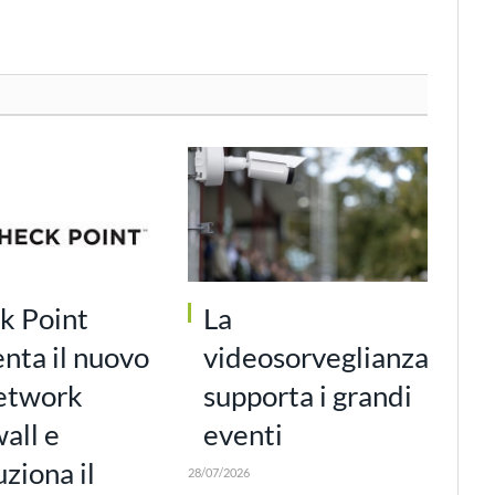
k Point
La
nta il nuovo
videosorveglianza
etwork
supporta i grandi
all e
eventi
uziona il
28/07/2026