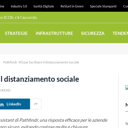
ine
Industry 5.0
Sanità Digitale
ReStart in Green
Speciale Stampanti
Con
 ICOS: c’è l’accordo
STRATEGIE
INFRASTRUTTURE
SICUREZZA
TENDE
»
Pathfindr: RS per facilitare il distanziamento sociale
 il distanziamento sociale
S READ
LinkedIn
stant di Pathfindr, una risposta efficace per le aziende
I
avoro sicuro, evitando costose multe e chiusure