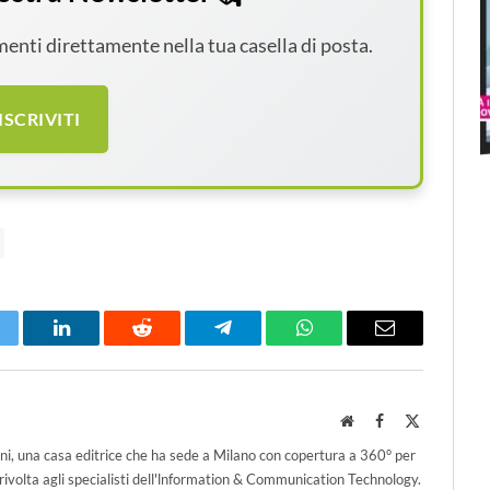
amenti direttamente nella tua casella di posta.
ISCRIVITI
itter
LinkedIn
Reddit
Telegram
WhatsApp
Email
Website
Facebook
X
(Twitter)
ni, una casa editrice che ha sede a Milano con copertura a 360° per
ivolta agli specialisti dell'lnformation & Communication Technology.