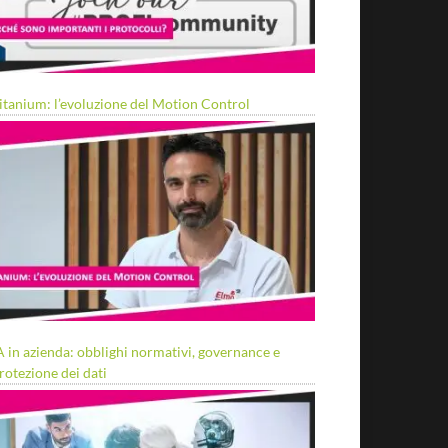
itanium: l’evoluzione del Motion Control
A in azienda: obblighi normativi, governance e
rotezione dei dati