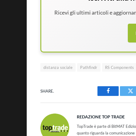
Ricevi gli ultimi articoli e aggiorn
distanza sociale
Pathfindr
RS Components
SHARE.
Facebook
Tw
REDAZIONE TOP TRADE
TopTrade è parte di BitMAT Edizio
quanto riguarda la comunicazione r