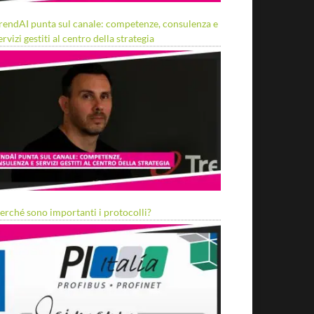
rendAI punta sul canale: competenze, consulenza e
ervizi gestiti al centro della strategia
erché sono importanti i protocolli?