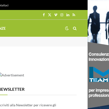
tattaci
Facebook
X
Vimeo
Instagram
LinkedIn
RSS
(Twitter)
NZE
NEWSLETTER
scriviti alla Newsletter per ricevere gli