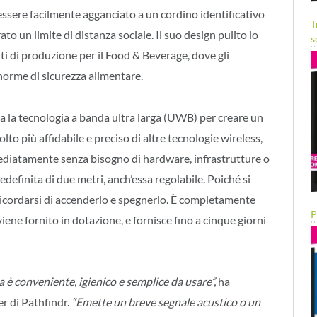
 essere facilmente agganciato a un cordino identificativo
T
o un limite di distanza sociale. Il suo design pulito lo
s
ti di produzione per il Food & Beverage, dove gli
norme di sicurezza alimentare.
zza la tecnologia a banda ultra larga (UWB) per creare un
o più affidabile e preciso di altre tecnologie wireless,
mediatamente senza bisogno di hardware, infrastrutture o
definita di due metri, anch’essa regolabile. Poiché si
ricordarsi di accenderlo e spegnerlo. È completamente
P
 viene fornito in dotazione, e fornisce fino a cinque giorni
za è conveniente, igienico e semplice da usare”,
ha
er di Pathfindr.
“Emette un breve segnale acustico o un