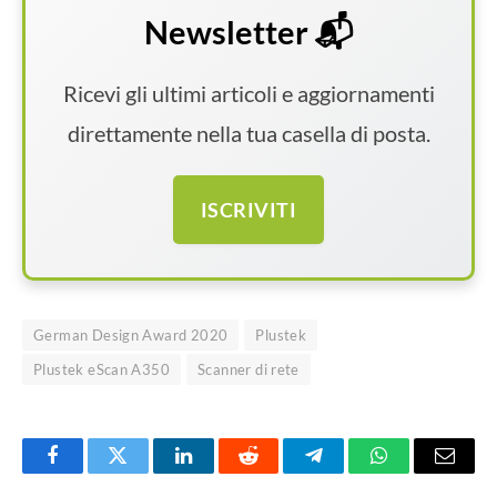
Newsletter 📬
Ricevi gli ultimi articoli e aggiornamenti
direttamente nella tua casella di posta.
ISCRIVITI
German Design Award 2020
Plustek
Plustek eScan A350
Scanner di rete
Facebook
Twitter
LinkedIn
Reddit
Telegram
WhatsApp
Email