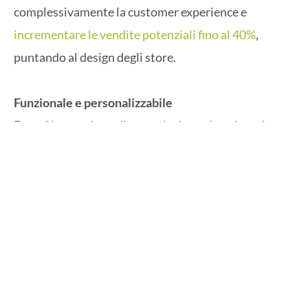
complessivamente la customer experience e
incrementare le vendite potenziali fino al 40%
,
puntando al design degli store.
Funzionale e personalizzabile
Da qui la creazione di una soluzione che, oltre al suo
design rivoluzionario, originale ed attraente, può
essere arricchita con finiture, trame e grafiche
personalizzate offrendo un’ampia scelta di soluzioni
visive diverse. I LED ad alto impatto, posti
all’ingresso del negozio sono esteticamente
accattivanti e sono disponibili in un’ampia gamma di
colori che si coordinano con la brand identity.