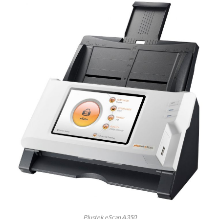
Plustek eScan A350