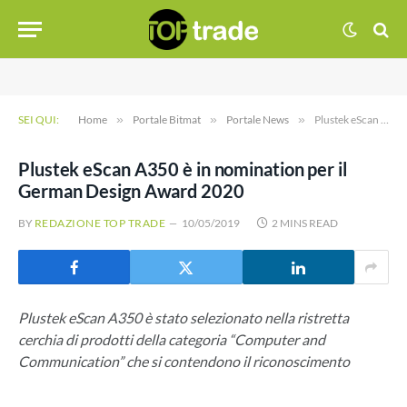
SEI QUI:
Home
»
Portale Bitmat
»
Portale News
»
Plustek eScan A350 è in nomination per il German Design Award 2020
Plustek eScan A350 è in nomination per il
German Design Award 2020
BY
REDAZIONE TOP TRADE
10/05/2019
2 MINS READ
Plustek eScan A350 è stato selezionato nella ristretta
cerchia di prodotti della categoria “Computer and
Communication” che si contendono il riconoscimento