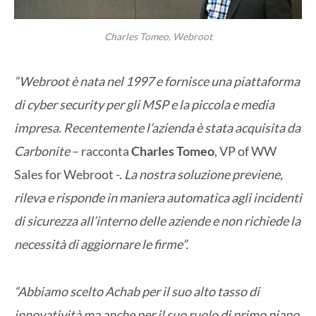
Charles Tomeo, Webroot
“Webroot è nata nel 1997 e fornisce una piattaforma
di cyber security per gli MSP e la piccola e media
impresa. Recentemente l’azienda è stata acquisita da
Carbonite
– racconta
Charles Tomeo
, VP of WW
Sales for Webroot -.
La nostra soluzione previene,
rileva e risponde in maniera automatica agli incidenti
di sicurezza all’interno delle aziende e non richiede la
necessità di aggiornare le firme”.
“Abbiamo scelto Achab per il suo alto tasso di
innovatività ma anche per il suo ruolo di primo piano