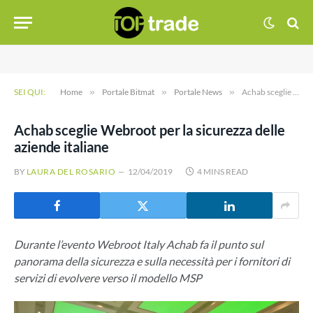
SEI QUI:
Home
»
Portale Bitmat
»
Portale News
»
Achab sceglie Webroot per la sicurezza delle aziende italiane
Achab sceglie Webroot per la sicurezza delle
aziende italiane
BY
LAURA DEL ROSARIO
12/04/2019
4 MINS READ
Durante l’evento Webroot Italy Achab fa il punto sul
panorama della sicurezza e sulla necessità per i fornitori di
servizi di evolvere verso il modello MSP