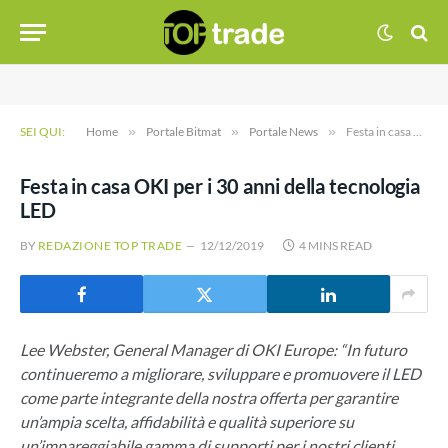
SEI QUI:
Home
»
Portale Bitmat
»
Portale News
»
Festa in casa OKI per i 30 anni della tecnologia LED
Festa in casa OKI per i 30 anni della tecnologia
LED
BY
REDAZIONE TOP TRADE
12/12/2019
4 MINS READ
Lee Webster, General Manager di OKI Europe: “In futuro
continueremo a migliorare, sviluppare e promuovere il LED
come parte integrante della nostra offerta per garantire
un’ampia scelta, affidabilità e qualità superiore su
un’impareggiabile gamma di supporti per i nostri clienti