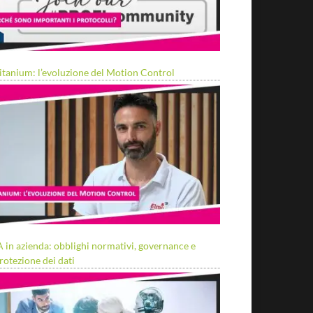
itanium: l’evoluzione del Motion Control
A in azienda: obblighi normativi, governance e
rotezione dei dati