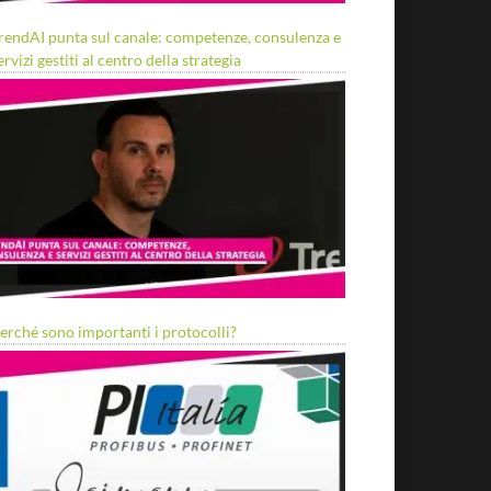
rendAI punta sul canale: competenze, consulenza e
ervizi gestiti al centro della strategia
erché sono importanti i protocolli?