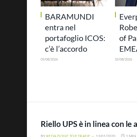
BARAMUNDI
Ever
entra nel
Robe
portafoglio ICOS:
of Pa
c’è l’accordo
EMEA
05/08/2026
05/08/2026
Riello UPS è in linea con le
BY
REDAZIONE TOP TRADE
13/01/2020
1 MIN