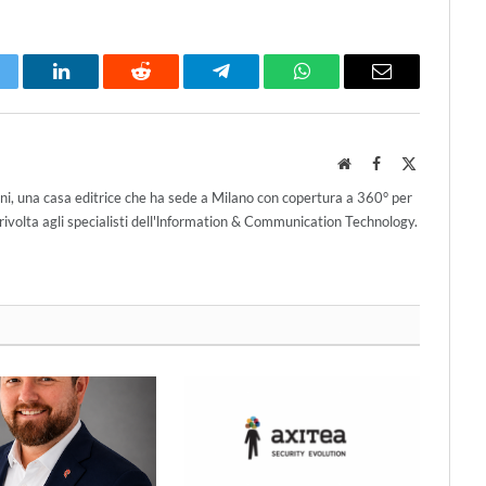
itter
LinkedIn
Reddit
Telegram
WhatsApp
Email
Website
Facebook
X
(Twitter)
ni, una casa editrice che ha sede a Milano con copertura a 360° per
ivolta agli specialisti dell'lnformation & Communication Technology.