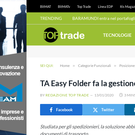
BitMAT
BitMATv
Top Trade
Linea EDP
Itis Magaz
TRENDING
TECNOLOGIE
SEI QUI:
Home
»
Categorie Funzionali
»
Posizion
TA Easy Folder fa la gestio
BY
REDAZIONE TOP TRADE
13/01/2020
3 MIN
Facebook
Twitter
Studiata per gli spedizionieri, la soluzione ab
documenti di trasporto