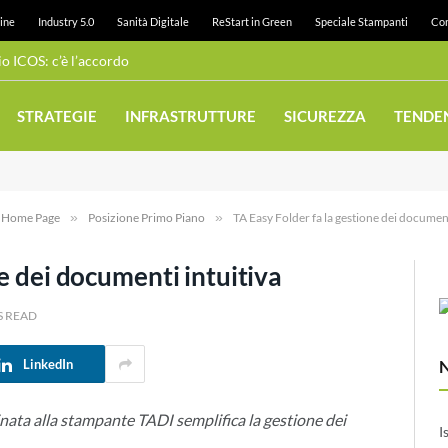
ine
Industry 5.0
Sanità Digitale
ReStart in Green
Speciale Stampanti
Con
Wi-Fi pubblico: Juneau realizza una rete ad alta densità con Cambium Networks
STRATEGIE
INFRASTRUTTURE
SICUREZZA
TENDE
e Home Page
»
Posizione Primo Piano
»
TA Easy Folder fa la gestione dei document
ne dei documenti intuitiva
S READ
LinkedIn
binata alla stampante TADI semplifica la gestione dei
I