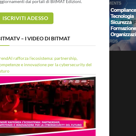
ggiornamenti dai portali di BitMAT Edizioni.
ITMATV – I VIDEO DI BITMAT
rendAI rafforza l’ecosistema: partnership,
ompetenze e innovazione per la cybersecurity del
uturo