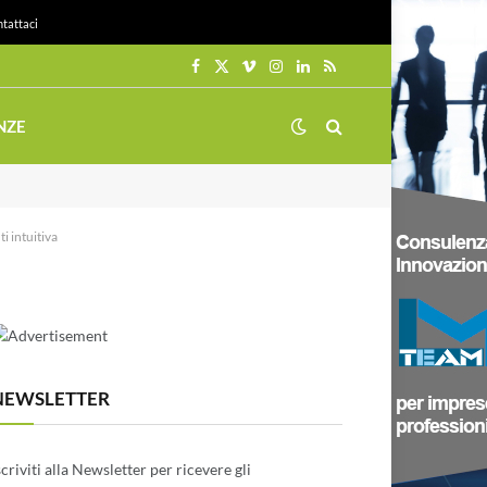
tattaci
Facebook
X
Vimeo
Instagram
LinkedIn
RSS
(Twitter)
NZE
i intuitiva
NEWSLETTER
scriviti alla Newsletter per ricevere gli