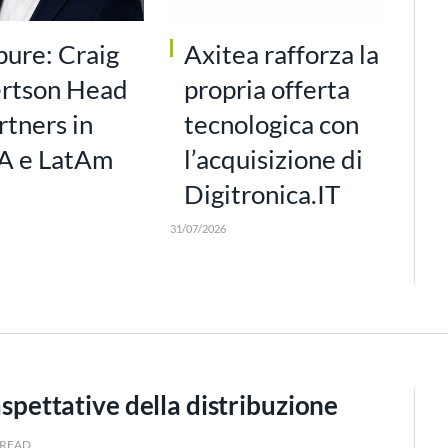
pure: Craig
Axitea rafforza la
rtson Head
propria offerta
rtners in
tecnologica con
 e LatAm
l’acquisizione di
Digitronica.IT
31/07/2026
 aspettative della distribuzione
 READ