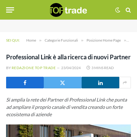
SEI QUI:
Home
»
Categorie Funzionali
»
Posizione Home Page
»
Profe
Professional Link è alla ricerca di nuovi Partner
BY
REDAZIONE TOP TRADE
23/04/2024
3 MINS READ
Si amplia la rete dei Partner di Professional Link che punta
ad ampliare il proprio canale di vendita creando un forte
ecosistema di aziende