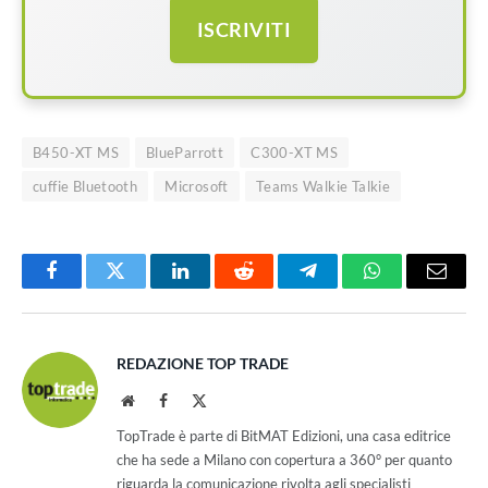
ISCRIVITI
B450-XT MS
BlueParrott
C300-XT MS
cuffie Bluetooth
Microsoft
Teams Walkie Talkie
Facebook
Twitter
LinkedIn
Reddit
Telegram
WhatsApp
Email
REDAZIONE TOP TRADE
Website
Facebook
X
(Twitter)
TopTrade è parte di BitMAT Edizioni, una casa editrice
che ha sede a Milano con copertura a 360° per quanto
riguarda la comunicazione rivolta agli specialisti