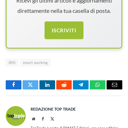
Ricevi gli ultimi articoli e aggiornamenti
direttamente nella tua casella di posta.
ISCRIVITI
IRIS
smart working
Facebook
Twitter
LinkedIn
Reddit
Telegram
WhatsApp
Email
REDAZIONE TOP TRADE
Website
Facebook
X
(Twitter)
TopTrade è parte di BitMAT Edizioni, una casa editrice