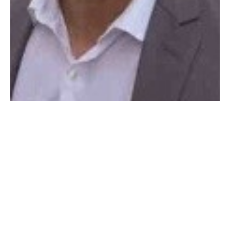
Nell’articolo qui di seguito vi proponiamo la visione
di
Neset Yalcinkaya
,
VP Products / GM North
America R&D Lab di Quectel Wireless
, in merito