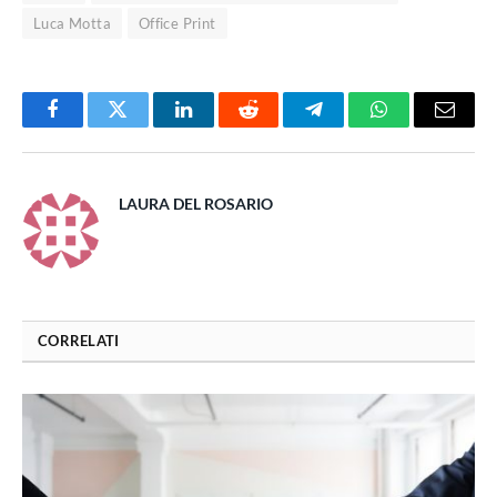
Luca Motta
Office Print
Facebook
Twitter
LinkedIn
Reddit
Telegram
WhatsApp
Email
LAURA DEL ROSARIO
CORRELATI