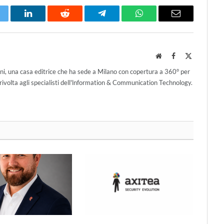
itter
LinkedIn
Reddit
Telegram
WhatsApp
Email
Website
Facebook
X
(Twitter)
ni, una casa editrice che ha sede a Milano con copertura a 360° per
ivolta agli specialisti dell'lnformation & Communication Technology.