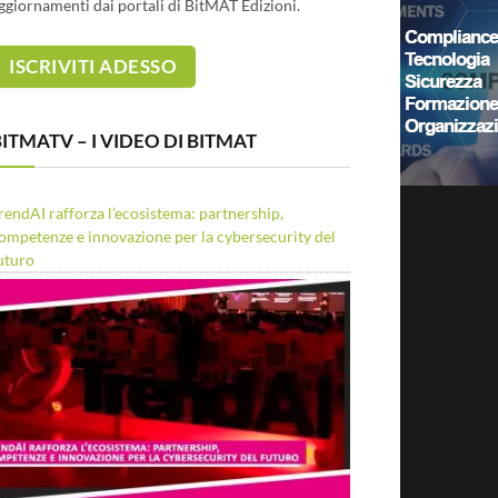
ggiornamenti dai portali di BitMAT Edizioni.
ITMATV – I VIDEO DI BITMAT
rendAI rafforza l’ecosistema: partnership,
ompetenze e innovazione per la cybersecurity del
uturo