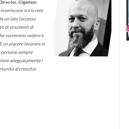
 Director, Gigamon
i inseriscono tra la rete
da un lato l’accesso
ato di strumenti di
 che vorremmo vedere e
È un piacere lavorare in
su persone sempre
molare adeguatamente i
rtunità di crescita
».