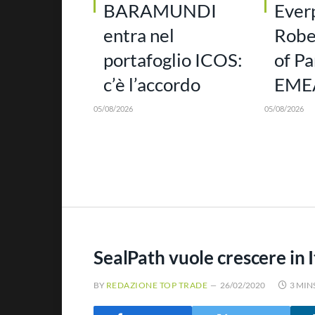
BARAMUNDI
Ever
entra nel
Robe
portafoglio ICOS:
of Pa
c’è l’accordo
EMEA
05/08/2026
05/08/2026
SealPath vuole crescere in I
BY
REDAZIONE TOP TRADE
26/02/2020
3 MIN