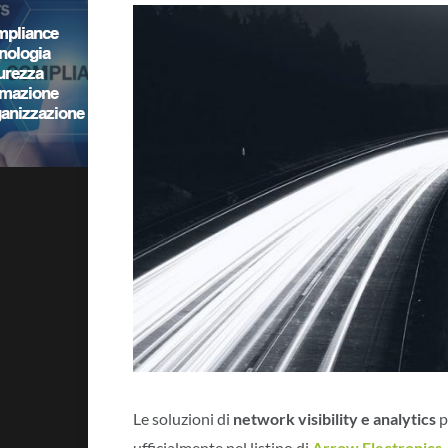
Le soluzioni di
network visibility e analytics
p
ufficialmente nel listino di
Arrow Electronics
.