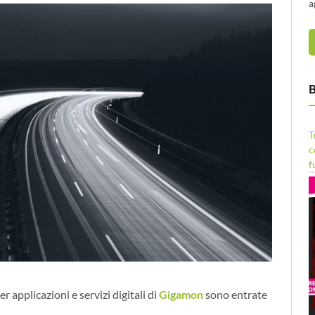
a
B
T
c
f
er applicazioni e servizi digitali di
Gigamon
sono entrate