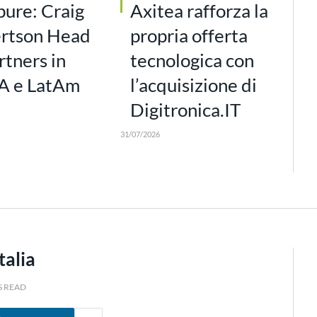
pure: Craig
Axitea rafforza la
rtson Head
propria offerta
rtners in
tecnologica con
 e LatAm
l’acquisizione di
Digitronica.IT
31/07/2026
talia
S READ