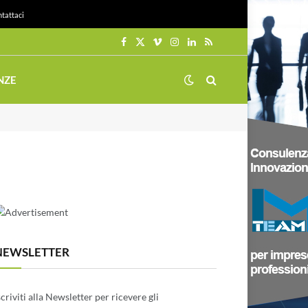
tattaci
Facebook
X
Vimeo
Instagram
LinkedIn
RSS
(Twitter)
NZE
NEWSLETTER
scriviti alla Newsletter per ricevere gli