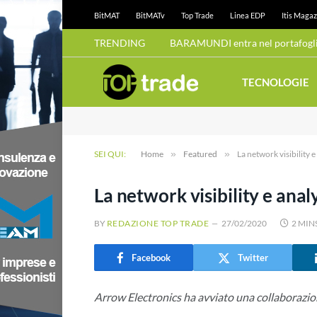
BitMAT
BitMATv
Top Trade
Linea EDP
Itis Magaz
TRENDING
BARAMUNDI entra nel portafoglio
TECNOLOGIE
SEI QUI:
Home
»
Featured
»
La network visibility 
La network visibility e anal
BY
REDAZIONE TOP TRADE
27/02/2020
2 MIN
Facebook
Twitter
Arrow Electronics ha avviato una collaborazio