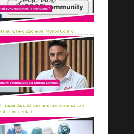
itanium: l’evoluzione del Motion Control
A in azienda: obblighi normativi, governance e
rotezione dei dati