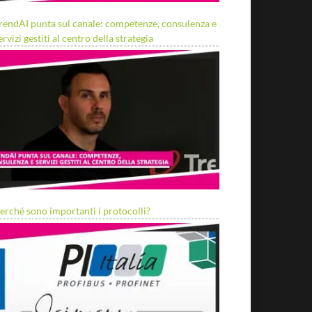
rendAI punta sul canale: competenze, consulenza e
ervizi gestiti al centro della strategia
erché sono importanti i protocolli?