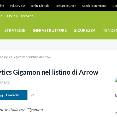
ine
Industry 5.0
Sanità Digitale
ReStart in Green
Speciale Stampanti
Con
 ICOS: c’è l’accordo
STRATEGIE
INFRASTRUTTURE
SICUREZZA
TENDE
e analytics Gigamon nel listino di Arrow
ytics Gigamon nel listino di Arrow
S READ
LinkedIn
ne in Italia con Gigamon
I