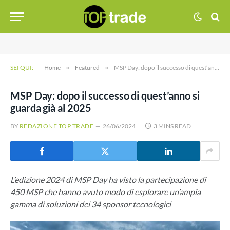
SEI QUI:
Home
»
Featured
»
MSP Day: dopo il successo di quest’anno si guarda già al 2025
MSP Day: dopo il successo di quest’anno si
guarda già al 2025
BY
REDAZIONE TOP TRADE
26/06/2024
3 MINS READ
L’edizione 2024 di MSP Day ha visto la partecipazione di
450 MSP che hanno avuto modo di esplorare un’ampia
gamma di soluzioni dei 34 sponsor tecnologici