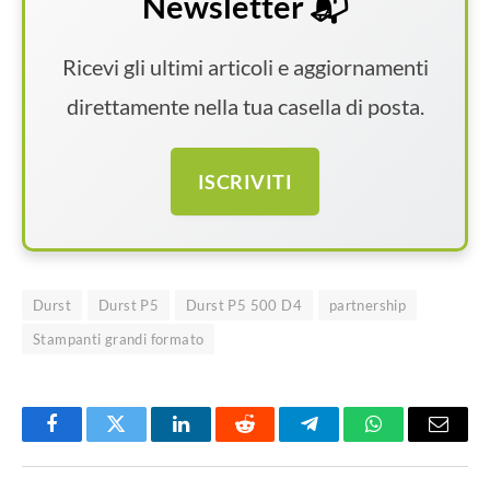
Newsletter 📬
Ricevi gli ultimi articoli e aggiornamenti
direttamente nella tua casella di posta.
ISCRIVITI
Durst
Durst P5
Durst P5 500 D4
partnership
Stampanti grandi formato
Facebook
Twitter
LinkedIn
Reddit
Telegram
WhatsApp
Email