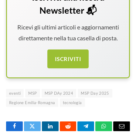
Newsletter 📬
Ricevi gli ultimi articoli e aggiornamenti
direttamente nella tua casella di posta.
ISCRIVITI
eventi
MSP
MSP DAy 2024
MSP Day 2025
Regione Emilia-Romagna
tecnologia
Facebook
Twitter
LinkedIn
Reddit
Telegram
WhatsApp
Email