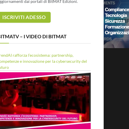
ggiornamenti dai portali di BitMAT Edizioni.
ITMATV – I VIDEO DI BITMAT
rendAI rafforza l’ecosistema: partnership,
ompetenze e innovazione per la cybersecurity del
uturo