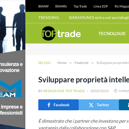
BitMAT
BitMATv
Top Trade
Linea EDP
Itis Magaz
TRENDING
BARAMUNDI entra nel portafoglio
TECNOLOGIE
SEI QUI:
Home
»
Featured
»
Sviluppare proprietà 
Sviluppare proprietà intell
BY
REDAZIONE TOP TRADE
10/02/2023
3 MIN
Facebook
Twitter
È dimostrato che i partner che investono per s
vantaggio dalla collaborazione con SAP