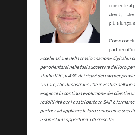
consente ai 
clienti, il c
più a lungo, 
Come concl
partner offic
accelerazione della trasformazione digitale, i c
per orientarsi nelle fasi successive del loro pe
studio IDC, il 43% dei ricavi dei partner provie
settore, che dimostrano che investire nell’inn
esigenze in continua evoluzione dei clienti è 
redditività per i nostri partner. SAP è fermam
partner ad applicare le loro conoscenze specif
e stimolanti opportunità di crescita
».