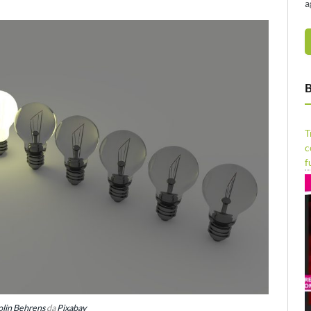
a
B
T
c
f
lin Behrens
da
Pixabay