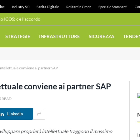
ine
Industry 5.0
Sanità Digitale
ReStart in Green
Speciale Stampanti
Con
 ICOS: c’è l’accordo
STRATEGIE
INFRASTRUTTURE
SICUREZZA
TENDE
intellettuale conviene ai partner SAP
ettuale conviene ai partner SAP
S READ
LinkedIn
viluppare proprietà intellettuale traggono il massimo
I