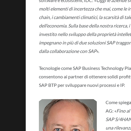
software e ecosistemi, IDC: «
Oggi le aziende s
molti elementi di incertezza che mai, come le i
chain, i cambiamenti climatici, la scarsità di ta
dell’economia. Sulla base della nostra ricerca,
investito nello sviluppo della proprietà intellet
impegnano in più di due soluzioni SAP traggo
dalla collaborazione con SAP
».
Tecnologie come SAP Business Technology Pl
consentono ai partner di ottenere solidi profit
SAP BTP per sviluppare nuovi processi e IP.
Come spiega
AG: «
Fino al
SAP S/4HANA 
una rilevanza