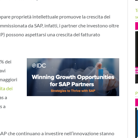
T
pare proprietà intellettuale promuove la crescita dei
s
mmissionata da SAP, infatti, i partner che investono oltre
(IP) possono aspettarsi una crescita del fatturato
3% dei
avi
 maggiori
ita dei
P
as a
s a
SAP che continuano a investire nell’innovazione stanno