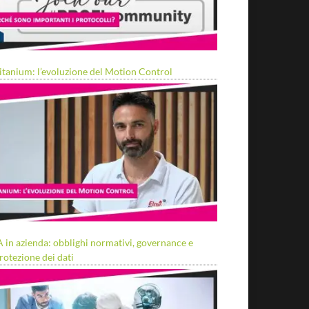
itanium: l’evoluzione del Motion Control
A in azienda: obblighi normativi, governance e
rotezione dei dati