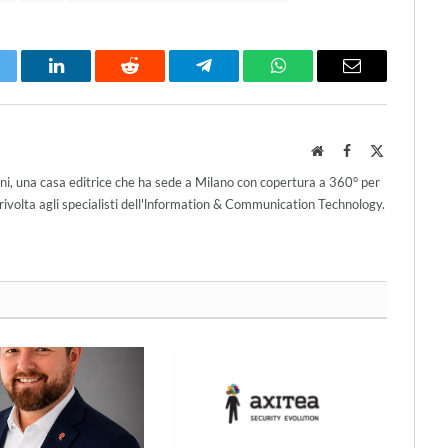
itter
LinkedIn
Reddit
Telegram
WhatsApp
Email
Website
Facebook
X
(Twitter)
ni, una casa editrice che ha sede a Milano con copertura a 360° per
ivolta agli specialisti dell'lnformation & Communication Technology.