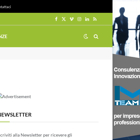
tattaci
Facebook
X
Vimeo
Instagram
LinkedIn
RSS
(Twitter)
NZE
NEWSLETTER
scriviti alla Newsletter per ricevere gli