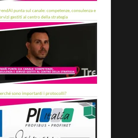
rendAI punta sul canale: competenze, consulenza e
ervizi gestiti al centro della strategia
erché sono importanti i protocolli?