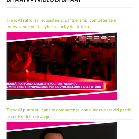
TrendAI rafforza l’ecosistema: partnership, competenze e
innovazione per la cybersecurity del futuro
TrendAI punta sul canale: competenze, consulenza e servizi gestiti
al centro della strategia