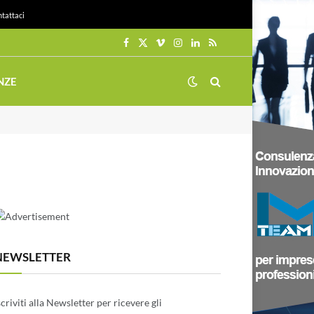
tattaci
Facebook
X
Vimeo
Instagram
LinkedIn
RSS
(Twitter)
NZE
NEWSLETTER
scriviti alla Newsletter per ricevere gli