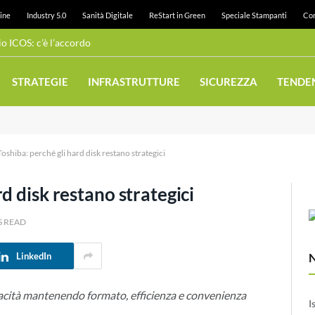
ine
Industry 5.0
Sanità Digitale
ReStart in Green
Speciale Stampanti
Con
 ICOS: c’è l’accordo
STRATEGIE
INFRASTRUTTURE
SICUREZZA
TENDE
shiba: perché gli hard disk restano strategici
d disk restano strategici
S READ
LinkedIn
acità mantenendo formato, efficienza e convenienza
I