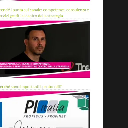
rendAI punta sul canale: competenze, consulenza e
ervizi gestiti al centro della strategia
erché sono importanti i protocolli?