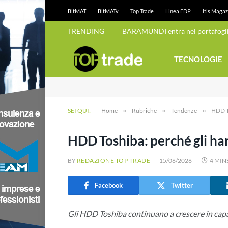
BitMAT
BitMATv
Top Trade
Linea EDP
Itis Magaz
TRENDING
BARAMUNDI entra nel portafoglio
TECNOLOGIE
SEI QUI:
Home
»
Rubriche
»
Tendenze
»
HDD To
HDD Toshiba: perché gli har
BY
REDAZIONE TOP TRADE
15/06/2026
4 MIN
Facebook
Twitter
Gli HDD Toshiba continuano a crescere in cap