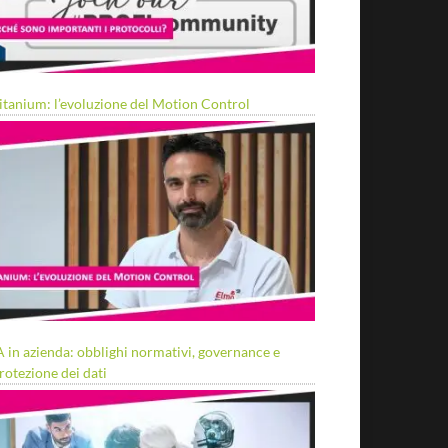
itanium: l’evoluzione del Motion Control
A in azienda: obblighi normativi, governance e
rotezione dei dati