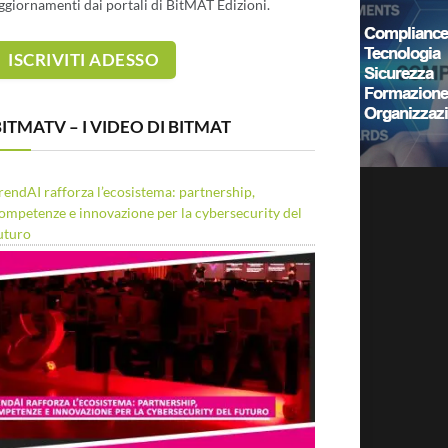
ggiornamenti dai portali di BitMAT Edizioni.
ITMATV – I VIDEO DI BITMAT
rendAI rafforza l’ecosistema: partnership,
ompetenze e innovazione per la cybersecurity del
uturo