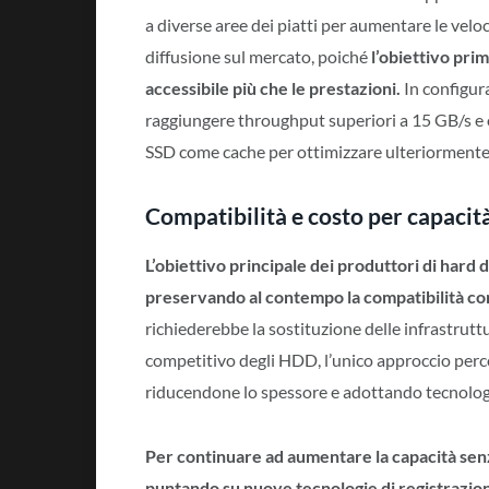
a diverse aree dei piatti per aumentare le velo
diffusione sul mercato, poiché
l’obiettivo pri
accessibile più che le prestazioni.
In configur
raggiungere throughput superiori a 15 GB/s e o
SSD come cache per ottimizzare ulteriormente 
Compatibilità e costo per capacità
L’obiettivo principale dei produttori di hard 
preservando al contempo la compatibilità con 
richiederebbe la sostituzione delle infrastruttu
competitivo degli HDD, l’unico approccio percor
riducendone lo spessore e adottando tecnologi
Per continuare ad aumentare la capacità senza 
puntando su nuove tecnologie di registrazio