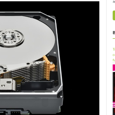
a
B
T
c
f