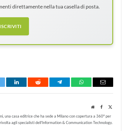
amenti direttamente nella tua casella di posta.
ISCRIVITI
itter
LinkedIn
Reddit
Telegram
WhatsApp
Email
Website
Facebook
X
(Twitter)
ni, una casa editrice che ha sede a Milano con copertura a 360° per
ivolta agli specialisti dell'lnformation & Communication Technology.