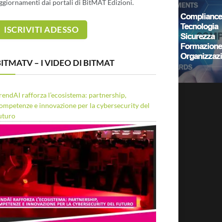
ggiornamenti dai portali di BitMAT Edizioni.
ITMATV – I VIDEO DI BITMAT
rendAI rafforza l’ecosistema: partnership,
ompetenze e innovazione per la cybersecurity del
uturo