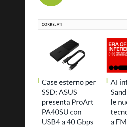
CORRELATI
Case esterno per
AI in
SSD: ASUS
Sand
presenta ProArt
le n
PA40SU con
tecn
USB4 a 40 Gbps
a FM