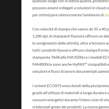
qualsiasi luogo con la stessa qualità, produttivi
possono essere collegati a soluzioni in cloud 
per ottimizzare ulteriormente l’ambiente di
st
Con velocità di stampa che vanno da 35 a 40 pag
1.200 dpi, le stampanti Kyocera offrono un de
lo svolgimento delle attività, oltre a funzioni
tutti i prodotti Kyocera offrono stampa fronte 
stampante TASKalfa MA3500ci e i modelli E
MA4000cix sono anche HyPAS™ compatibili e 
soluzioni e flussi di lavoro documentali azienda
I sistemi ECOSYS sono dotati della pluripremia
grazie all’utilizzo di materiali a lunga durata e 
consumi energetici durante l’intero ciclo di vit
credenziali green dei prodotti. La nuova gamma 