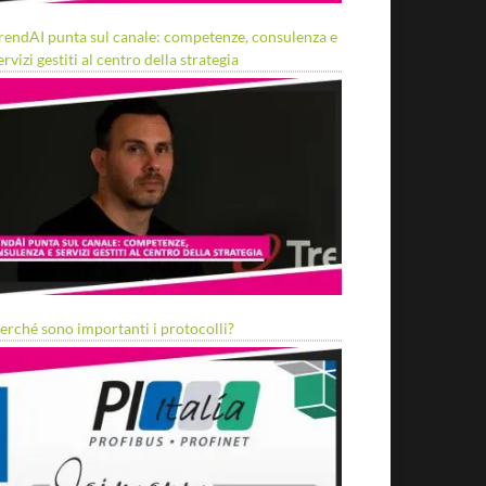
rendAI punta sul canale: competenze, consulenza e
ervizi gestiti al centro della strategia
erché sono importanti i protocolli?