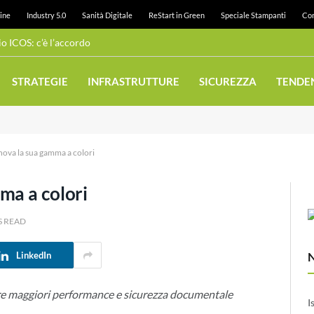
ine
Industry 5.0
Sanità Digitale
ReStart in Green
Speciale Stampanti
Con
 ICOS: c’è l’accordo
STRATEGIE
INFRASTRUTTURE
SICUREZZA
TENDE
nova la sua gamma a colori
ma a colori
S READ
LinkedIn
ire maggiori performance e sicurezza documentale
I