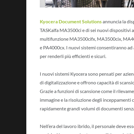
Kyocera Document Solutions
annuncia
la dis
TASKalfa MA3500ci e di sei nuovi dispositivi 
multifunzione
MA3500cifx, MA3500cix, MA40
e PA4000cx. I nuovi sistemi consentiranno ad a
per renderli più efficienti e sicuri.
I nuovi sistemi Kyocera sono pensati per azie
di digitalizzazione e offrono capacità di scansi
Grazie a funzioni di scansione come il rilevame
immagine e la risoluzione degli inceppamenti ca
rapidamente grandi volumi di documenti senza
Nell’era del lavoro ibrido, il personale deve e