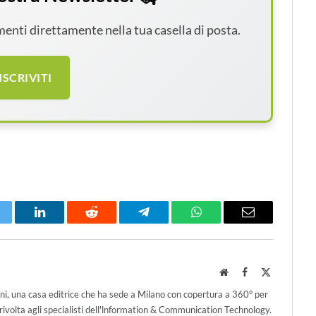
amenti direttamente nella tua casella di posta.
ISCRIVITI
itter
LinkedIn
Reddit
Telegram
WhatsApp
Email
Website
Facebook
X
(Twitter)
ni, una casa editrice che ha sede a Milano con copertura a 360° per
ivolta agli specialisti dell'lnformation & Communication Technology.