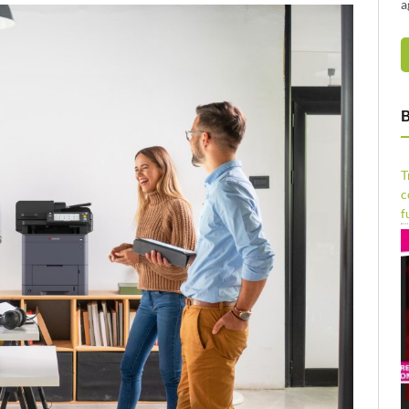
a
B
T
c
f