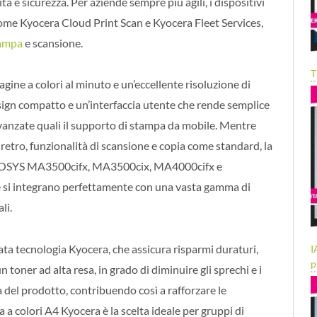
tà e sicurezza. Per aziende sempre più agili, i dispositivi
come Kyocera Cloud Print Scan e Kyocera Fleet Services,
ampa
e scansione.
T
ine a colori al minuto e un’eccellente risoluzione di
sign compatto e un’interfaccia utente che rende semplice
 avanzate quali il supporto di stampa da mobile. Mentre
retro, funzionalità di scansione e copia come standard, la
COSYS MA3500cifx, MA3500cix, MA4000cifx e
si integrano perfettamente con una vasta gamma di
li.
ta tecnologia Kyocera, che assicura risparmi duraturi,
I
p
un toner ad alta resa, in grado di diminuire gli sprechi e i
a del prodotto, contribuendo così a rafforzare le
a colori A4 Kyocera è la scelta ideale per gruppi di