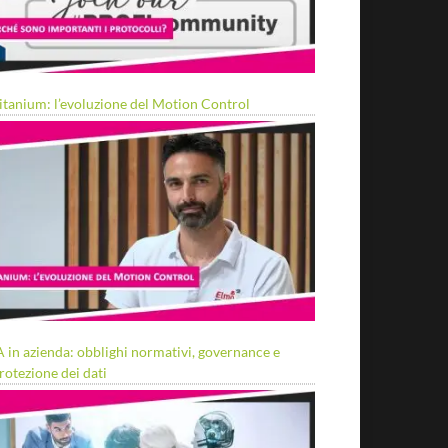
itanium: l’evoluzione del Motion Control
A in azienda: obblighi normativi, governance e
rotezione dei dati