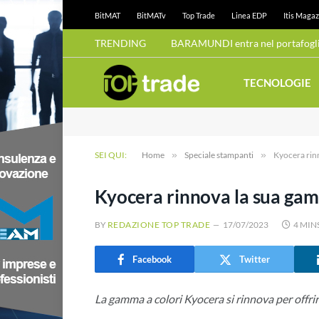
BitMAT
BitMATv
Top Trade
Linea EDP
Itis Magaz
TRENDING
BARAMUNDI entra nel portafoglio
TECNOLOGIE
SEI QUI:
Home
»
Speciale stampanti
»
Kyocera rin
Kyocera rinnova la sua gam
BY
REDAZIONE TOP TRADE
17/07/2023
4 MIN
Facebook
Twitter
La gamma a colori Kyocera si rinnova per offr