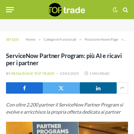
SEI QUI:
Home
»
Categorie Funzionali
»
Posizione Home Page
»
Serv
ServiceNow Partner Program: più AI e ricavi
per i partner
BY
REDAZIONE TOP TRADE
23/01/2025
1 MIN READ
Con oltre 2.200 partner il ServiceNow Partner Program si
evolve e arricchisce la propria offerta dedicata ai partner