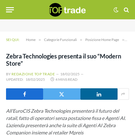
SEI QUI:
Home
»
Categorie Funzionali
»
Posizione Home Page
»
Zebr
Zebra Technologies presenta il suo “Modern
Store”
BY
REDAZIONE TOP TRADE
18/02/2025
UPDATED:
18/02/2025
4 MINS READ
All’EuroCIS Zebra Technologies presenterà il futuro del
ratail, fatto di operatori senza postazione fissa e Agenti AI.
L’azienda presenterà anche la suite di Agenti AI Zebra
Companion insieme al retailer Mpreis