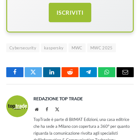
ISCRIVITI
Cybersecurity
kaspersky
MWC
MWC 2025
Facebook
Twitter
LinkedIn
Reddit
Telegram
WhatsApp
Email
REDAZIONE TOP TRADE
Website
Facebook
X
(Twitter)
TopTrade è parte di BitMAT Edizioni, una casa editrice
che ha sede a Milano con copertura a 360° per quanto
riguarda la comunicazione rivolta agli specialisti
dell'lnformation & Communication Technology.