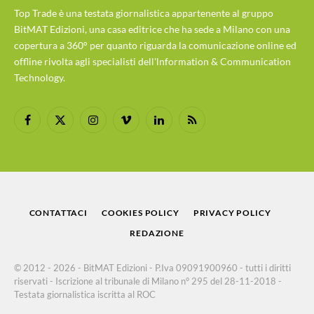
Top Trade è una testata giornalistica appartenente al gruppo
BitMAT Edizioni, una casa editrice che ha sede a Milano con una
copertura a 360° per quanto riguarda la comunicazione online ed
offline rivolta agli specialisti dell'lnformation & Communication
Technology.
Facebook
X
Instagram
Vimeo
LinkedIn
RSS
(Twitter)
CONTATTACI
COOKIES POLICY
PRIVACY POLICY
REDAZIONE
© 2012 - 2026 - BitMAT Edizioni - P.Iva 09091900960 - tutti i diritti
riservati - Iscrizione al tribunale di Milano n° 295 del 28-11-2018 -
Testata giornalistica iscritta al ROC