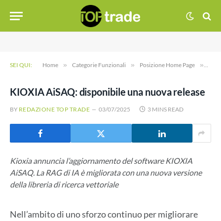
SEI QUI:
Home
»
Categorie Funzionali
»
Posizione Home Page
»
KIOX
KIOXIA AiSAQ: disponibile una nuova release
BY
REDAZIONE TOP TRADE
03/07/2025
3 MINS READ
Kioxia annuncia l’aggiornamento del software KIOXIA
AiSAQ. La RAG di IA è migliorata con una nuova versione
della libreria di ricerca vettoriale
Nell’ambito di uno sforzo continuo per migliorare