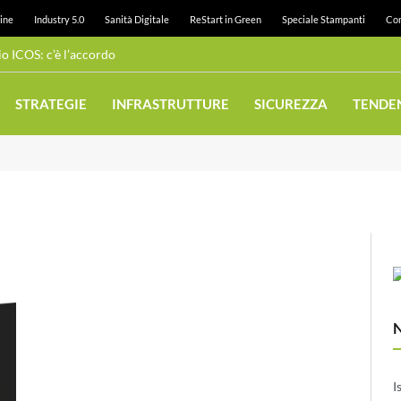
ine
Industry 5.0
Sanità Digitale
ReStart in Green
Speciale Stampanti
Con
 ICOS: c’è l’accordo
STRATEGIE
INFRASTRUTTURE
SICUREZZA
TENDE
I