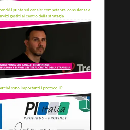
rendAI punta sul canale: competenze, consulenza e
ervizi gestiti al centro della strategia
erché sono importanti i protocolli?