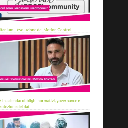
itanium: l’evoluzione del Motion Control
A in azienda: obblighi normativi, governance e
rotezione dei dati