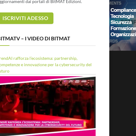
ggiornamenti dai portali di BitMAT Edizioni.
ITMATV – I VIDEO DI BITMAT
rendAI rafforza l’ecosistema: partnership,
ompetenze e innovazione per la cybersecurity del
uturo