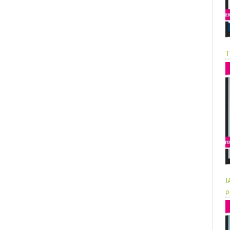
T
I
p