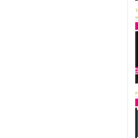
T
s
P