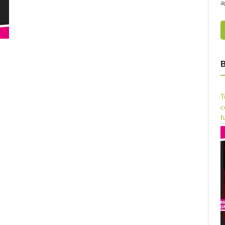
a
B
T
c
f