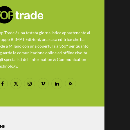
op Trade è una testata giornalistica appartenente al
ruppo BitMAT Edizioni, una casa editrice che ha
ede a Milano con una copertura a 360° per quanto
iguarda la comunicazione online ed offline rivolta
gli specialisti dell'lnformation & Communication
echnology.
Facebook
X
Instagram
Vimeo
LinkedIn
RSS
(Twitter)
ONE