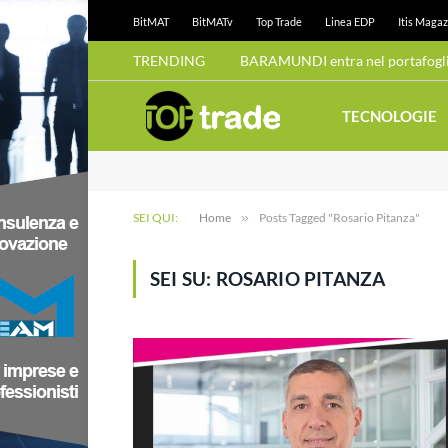
BitMAT
BitMATv
Top Trade
Linea EDP
Itis Magaz
TRENDING
BARAMUNDI entra nel portafoglio
TECNOLOGIE
SEI QUI:
Home
»
Posts Tagged "Rosario Pitanza"
SEI SU:
ROSARIO PITANZA