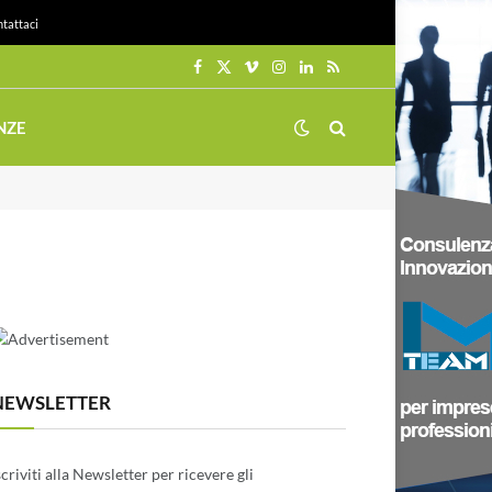
tattaci
Facebook
X
Vimeo
Instagram
LinkedIn
RSS
(Twitter)
NZE
NEWSLETTER
scriviti alla Newsletter per ricevere gli