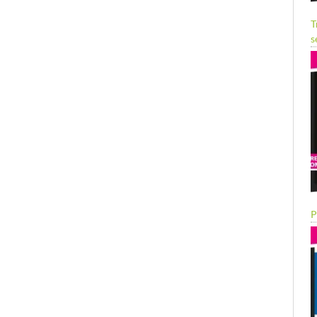
T
s
P