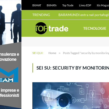
BitMAT
BitMATv
Top Trade
Linea EDP
Itis Magaz
TRENDING
BARAMUNDI entra nel portafoglio
TECNOLOGIE
SEI QUI:
Home
»
Posts Tagged "security by monitorin
SEI SU:
SECURITY BY MONITORI