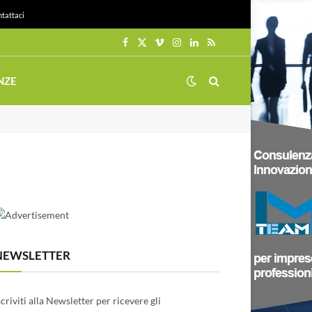
tattaci
Facebook
X
Vimeo
Instagram
LinkedIn
RSS
(Twitter)
NZE
NEWSLETTER
scriviti alla Newsletter per ricevere gli