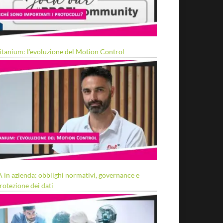
itanium: l’evoluzione del Motion Control
A in azienda: obblighi normativi, governance e
rotezione dei dati