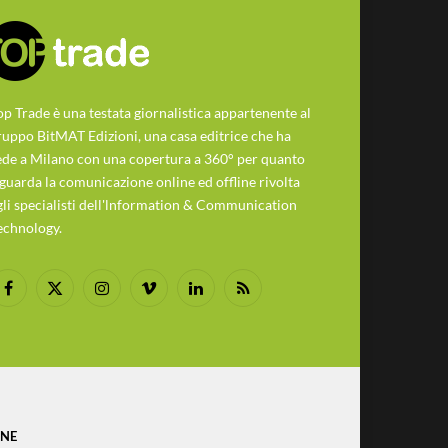
op Trade è una testata giornalistica appartenente al
ruppo BitMAT Edizioni, una casa editrice che ha
ede a Milano con una copertura a 360° per quanto
iguarda la comunicazione online ed offline rivolta
gli specialisti dell'lnformation & Communication
echnology.
Facebook
X
Instagram
Vimeo
LinkedIn
RSS
(Twitter)
ONE