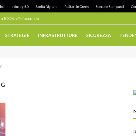
ine
Industry 5.0
Sanità Digitale
ReStart in Green
Speciale Stampanti
Con
 ICOS: c’è l’accordo
STRATEGIE
INFRASTRUTTURE
SICUREZZA
TENDE
g"
NG
I