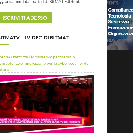
ggiornamenti dai portali di BitMAT Edizioni.
ITMATV – I VIDEO DI BITMAT
rendAI rafforza l’ecosistema: partnership,
ompetenze e innovazione per la cybersecurity del
uturo