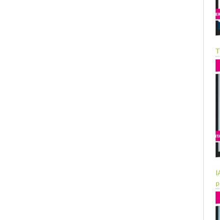
T
I
p