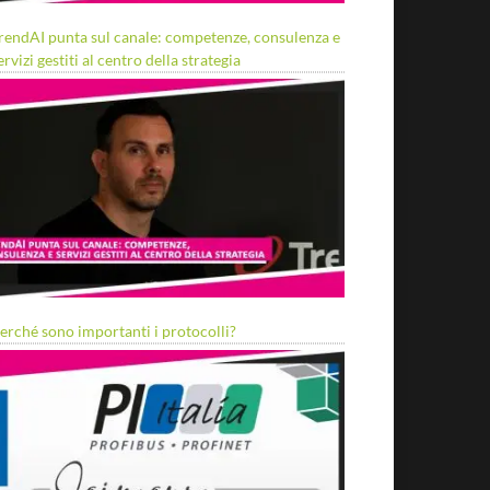
rendAI punta sul canale: competenze, consulenza e
ervizi gestiti al centro della strategia
erché sono importanti i protocolli?