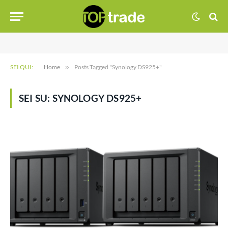
SEI QUI:
Home
»
Posts Tagged "Synology DS925+"
SEI SU:
SYNOLOGY DS925+