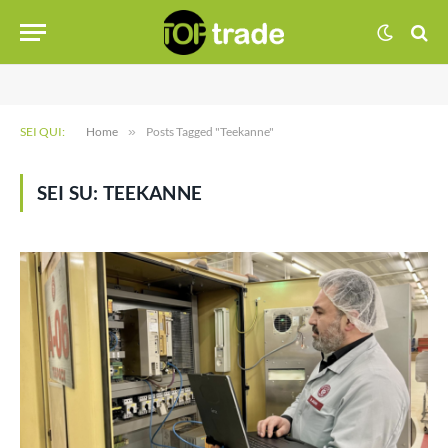
SEI QUI:
Home
»
Posts Tagged "Teekanne"
SEI SU:
TEEKANNE