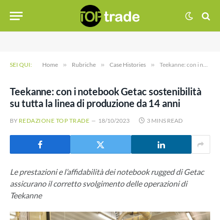
SEI QUI:
Home
»
Rubriche
»
Case Histories
»
Teekanne: con i notebook Getac sostenibilità su tutta la linea di produzione da 14 anni
Teekanne: con i notebook Getac sostenibilità
su tutta la linea di produzione da 14 anni
BY
REDAZIONE TOP TRADE
18/10/2023
3 MINS READ
Le prestazioni e l’affidabilità dei notebook rugged di Getac
assicurano il corretto svolgimento delle operazioni di
Teekanne