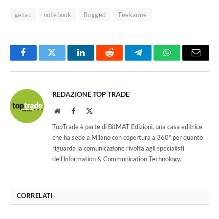
getac
notebook
Rugged
Teekanne
Facebook
Twitter
LinkedIn
Reddit
Telegram
WhatsApp
Email
REDAZIONE TOP TRADE
Website
Facebook
X
(Twitter)
TopTrade è parte di BitMAT Edizioni, una casa editrice
che ha sede a Milano con copertura a 360° per quanto
riguarda la comunicazione rivolta agli specialisti
dell'lnformation & Communication Technology.
CORRELATI