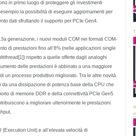
o in primo luogo di proteggere gli investimenti
a esempio la possibilità di eseguire aggiornamenti per
mento dati sfruttando il supporto per PCIe Gen4.
T
a 13a generazione, i nuovi moduli COM nei formati COM-
di prestazioni fino all’8% (nelle applicazioni single
ltithread[1]) rispetto a quelle offerte dagli analoghi
’aumento delle prestazioni è abbinato a una maggiore
di un processo produttivo migliorato. Tra le altre novità
ati da una dissipazione di potenza base della CPU che
porto di memorie DDR e della connettività PCIe Gen5
ribuiscono a migliorare ulteriormente le prestazioni
I
ghput.
p
(Execution Unit) e all’elevata velocità di