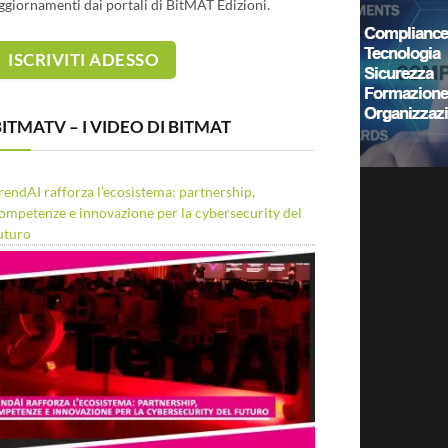
ggiornamenti dai portali di BitMAT Edizioni.
ITMATV – I VIDEO DI BITMAT
rendAI rafforza l’ecosistema: partnership,
ompetenze e innovazione per la cybersecurity del
uturo