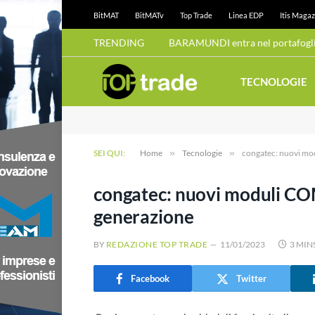
BitMAT
BitMATv
Top Trade
Linea EDP
Itis Magaz
TRENDING
BARAMUNDI entra nel portafoglio
TECNOLOGIE
SEI QUI:
Home
»
Tecnologie
»
congatec: nuovi mod
congatec: nuovi moduli COM
generazione
BY
REDAZIONE TOP TRADE
11/01/2023
3 MIN
Facebook
Twitter