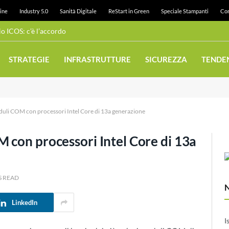
ine
Industry 5.0
Sanità Digitale
ReStart in Green
Speciale Stampanti
Con
 ICOS: c’è l’accordo
STRATEGIE
INFRASTRUTTURE
SICUREZZA
TENDE
uli COM con processori Intel Core di 13a generazione
 con processori Intel Core di 13a
S READ
LinkedIn
I