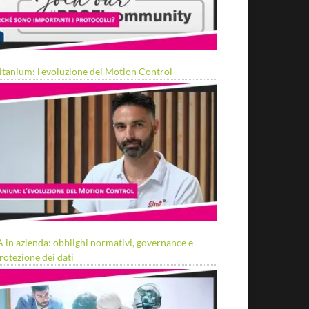
itanium: l’evoluzione del Motion Control
A in azienda: obblighi normativi, governance e
rotezione dei dati