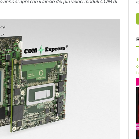
o anno si apre con il lancio dei più veloci moduli COM di
a
B
T
c
f