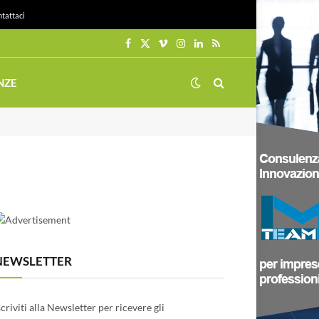
tattaci
Facebook
X
Vimeo
Instagram
LinkedIn
RSS
(Twitter)
NZE
NEWSLETTER
scriviti alla Newsletter per ricevere gli