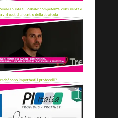
rendAI punta sul canale: competenze, consulenza e
ervizi gestiti al centro della strategia
erché sono importanti i protocolli?