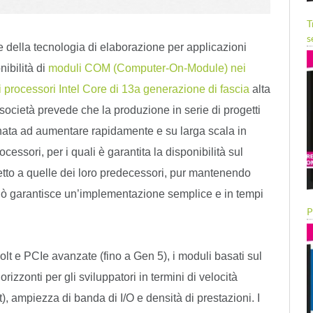
T
s
e della tecnologia di elaborazione per applicazioni
bilità di
moduli COM (Computer-On-Module) nei
rocessori Intel Core di 13a generazione di fascia
alta
società prevede che la produzione in serie di progetti
nata ad aumentare rapidamente e su larga scala in
essori, per i quali è garantita la disponibilità sul
etto a quelle dei loro predecessori, pur mantenendo
 Ciò garantisce un’implementazione semplice e in tempi
P
lt e PCIe avanzate (fino a Gen 5), i moduli basati sul
onti per gli sviluppatori in termini di velocità
t), ampiezza di banda di I/O e densità di prestazioni. I