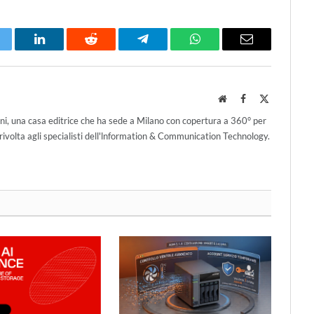
itter
LinkedIn
Reddit
Telegram
WhatsApp
Email
Website
Facebook
X
(Twitter)
ni, una casa editrice che ha sede a Milano con copertura a 360° per
ivolta agli specialisti dell'lnformation & Communication Technology.