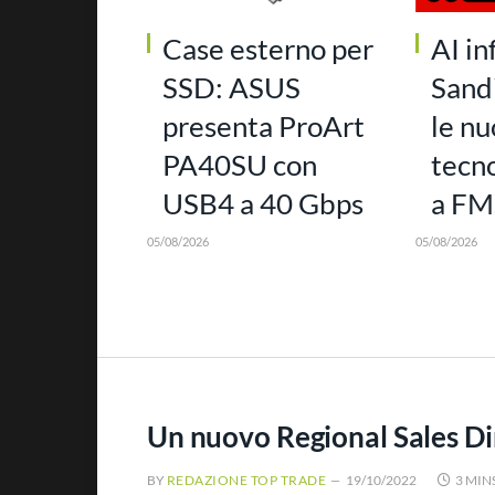
Case esterno per
AI in
SSD: ASUS
Sand
presenta ProArt
le n
PA40SU con
tecn
USB4 a 40 Gbps
a FM
05/08/2026
05/08/2026
Un nuovo Regional Sales Di
BY
REDAZIONE TOP TRADE
19/10/2022
3 MIN