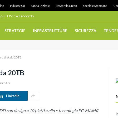
ine
Industry 5.0
Sanità Digitale
ReStart in Green
Speciale Stampanti
Con
 ICOS: c’è l’accordo
STRATEGIE
INFRASTRUTTURE
SICUREZZA
TENDE
rd disk da 20TB
 da 20TB
S READ
LinkedIn
DD con design a 10 piatti a elio e tecnologia FC-MAMR
I