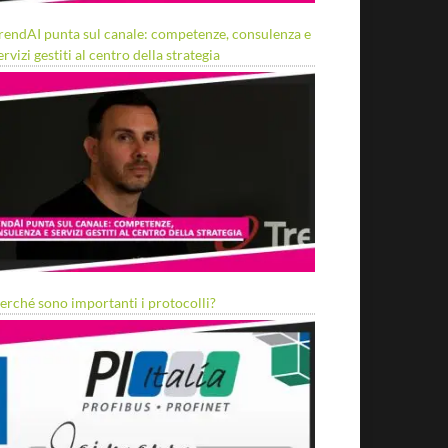
rendAI punta sul canale: competenze, consulenza e
ervizi gestiti al centro della strategia
erché sono importanti i protocolli?