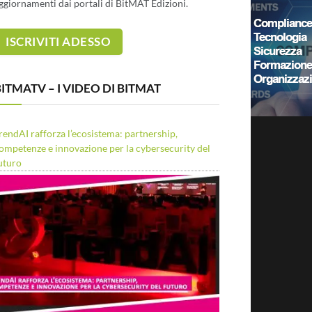
ggiornamenti dai portali di BitMAT Edizioni.
ITMATV – I VIDEO DI BITMAT
rendAI rafforza l’ecosistema: partnership,
ompetenze e innovazione per la cybersecurity del
uturo