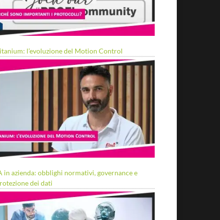
itanium: l’evoluzione del Motion Control
A in azienda: obblighi normativi, governance e
rotezione dei dati