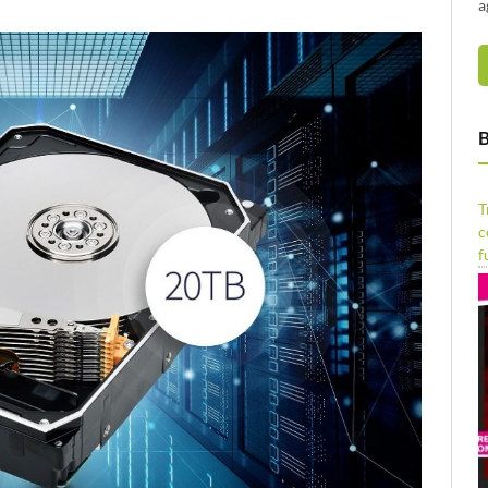
a
B
T
c
f