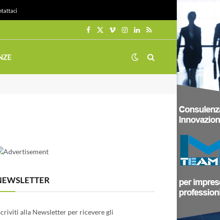
tattaci
Facebook
X
Vimeo
Instagram
LinkedIn
RSS
(Twitter)
NZE
NEWSLETTER
scriviti alla Newsletter per ricevere gli