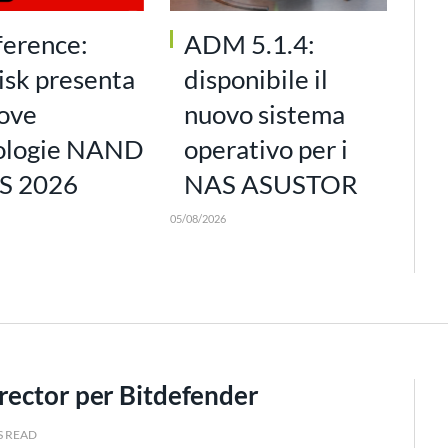
ference:
ADM 5.1.4:
isk presenta
disponibile il
uove
nuovo sistema
ologie NAND
operativo per i
S 2026
NAS ASUSTOR
05/08/2026
rector per Bitdefender
S READ