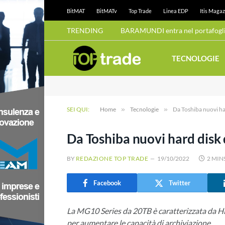
BitMAT
BitMATv
Top Trade
Linea EDP
Itis Magaz
TRENDING
BARAMUNDI entra nel portafoglio
TECNOLOGIE
SEI QUI:
Home
»
Tecnologie
»
Da Toshiba nuovi ha
Da Toshiba nuovi hard disk
BY
REDAZIONE TOP TRADE
19/10/2022
2 MIN
Facebook
Twitter
La MG10 Series da 20TB è caratterizzata da H
per aumentare le capacità di archiviazione