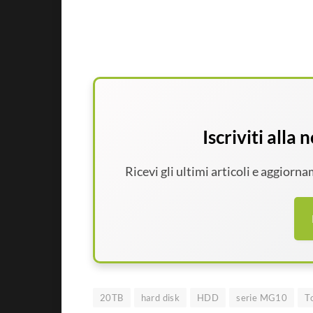
Iscriviti alla
Ricevi gli ultimi articoli e aggiorn
20TB
hard disk
HDD
serie MG10
T