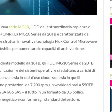
T
s
nuova
serie MG10
, HDD dalla straordinaria capienza di
 (CMR). La MG10 Series da 20TB è caratterizzata da
o e sfrutta l’innovativa tecnologia Flux Control Microwave
hiba per aumentare le capacità di archiviazione.
ecedente modello da 18TB, gli HDD MG10 Series da 20TB
icazioni e dei sistemi operativi e si adattano a carichi di
P
enziale sia in casi d’uso cloud-scale sia in quelli
tano prestazioni da 7.200 rpm, un workload pari a 550TB
ia SATA o SAS – il tutto in un formato da 3,5 pollici,
 energetico e conforme agli standard del settore.