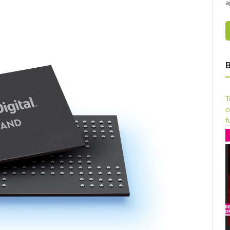
a
B
T
c
f