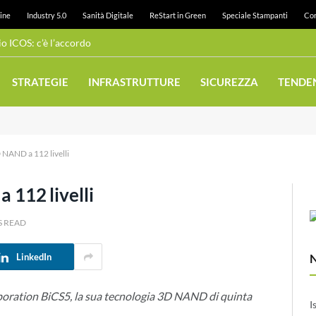
ine
Industry 5.0
Sanità Digitale
ReStart in Green
Speciale Stampanti
Con
 ICOS: c’è l’accordo
STRATEGIE
INFRASTRUTTURE
SICUREZZA
TENDE
AND a 112 livelli
112 livelli
S READ
LinkedIn
poration BiCS5, la sua tecnologia 3D NAND di quinta
I