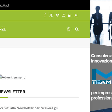
tattaci
Facebook
X
Vimeo
Instagram
LinkedIn
RSS
(Twitter)
NZE
NEWSLETTER
scriviti alla Newsletter per ricevere gli