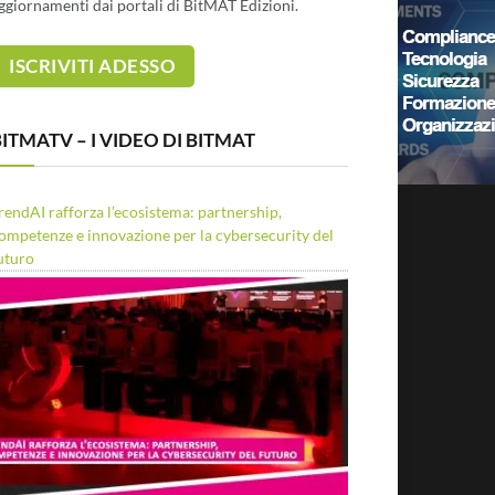
ggiornamenti dai portali di BitMAT Edizioni.
ITMATV – I VIDEO DI BITMAT
rendAI rafforza l’ecosistema: partnership,
ompetenze e innovazione per la cybersecurity del
uturo