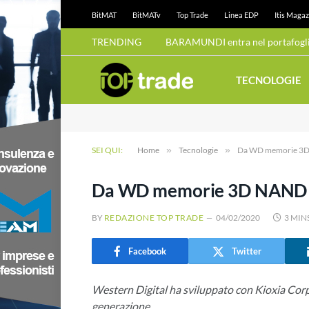
BitMAT
BitMATv
Top Trade
Linea EDP
Itis Magaz
TRENDING
BARAMUNDI entra nel portafoglio
TECNOLOGIE
SEI QUI:
Home
»
Tecnologie
»
Da WD memorie 3D N
Da WD memorie 3D NAND a 
BY
REDAZIONE TOP TRADE
04/02/2020
3 MIN
Facebook
Twitter
Western Digital ha sviluppato con Kioxia Cor
generazione