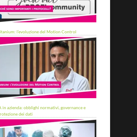
itanium: l’evoluzione del Motion Control
A in azienda: obblighi normativi, governance e
rotezione dei dati