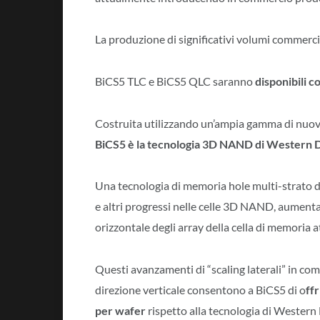
La produzione di significativi volumi commercia
BiCS5 TLC e BiCS5 QLC saranno
disponibili c
Costruita utilizzando un’ampia gamma di nuove
BiCS5 è la tecnologia 3D NAND di Western Dig
Una tecnologia di memoria hole multi-strato di
e altri progressi nelle celle 3D NAND, aumenta
orizzontale degli array della cella di memoria a
Questi avanzamenti di “scaling laterali” in c
direzione verticale consentono a BiCS5 di o
ffr
per wafer
rispetto alla tecnologia di Western 