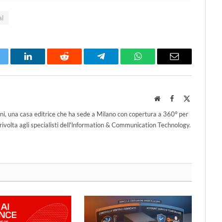
al
itter
LinkedIn
Reddit
Telegram
WhatsApp
Email
Website
Facebook
X
(Twitter)
ni, una casa editrice che ha sede a Milano con copertura a 360° per
ivolta agli specialisti dell'lnformation & Communication Technology.