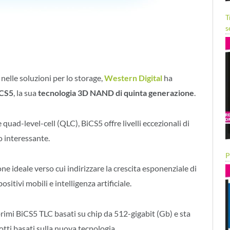
T
s
nelle soluzioni per lo storage,
Western Digital
ha
iCS5
, la sua
tecnologia 3D NAND di quinta generazione
.
 quad-level-cell (QLC), BiCS5 offre livelli eccezionali di
o interessante.
P
e ideale verso cui indirizzare la crescita esponenziale di
ositivi mobili e intelligenza artificiale.
rimi BiCS5 TLC basati su chip da 512-gigabit (Gb) e sta
ti basati sulla nuova tecnologia.