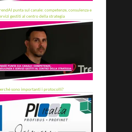
rendAI punta sul canale: competenze, consulenza e
ervizi gestiti al centro della strategia
erché sono importanti i protocolli?