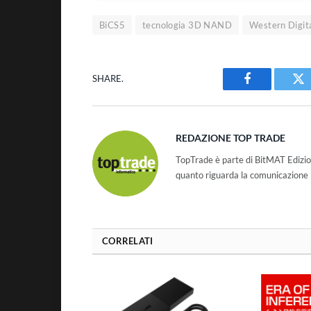
BiCS5
tecnologia 3D NAND
Western Digit
SHARE.
Facebook
Tw
REDAZIONE TOP TRADE
TopTrade è parte di BitMAT Edizio
quanto riguarda la comunicazione r
CORRELATI