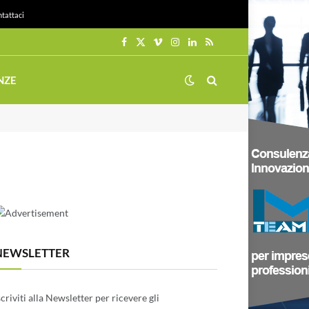
tattaci
Facebook
X
Vimeo
Instagram
LinkedIn
RSS
(Twitter)
NZE
NEWSLETTER
scriviti alla Newsletter per ricevere gli