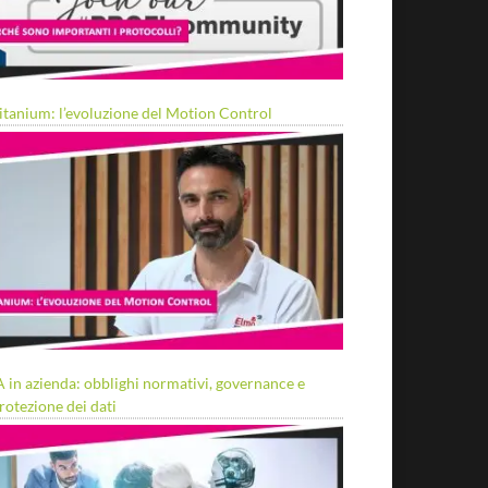
itanium: l’evoluzione del Motion Control
A in azienda: obblighi normativi, governance e
rotezione dei dati