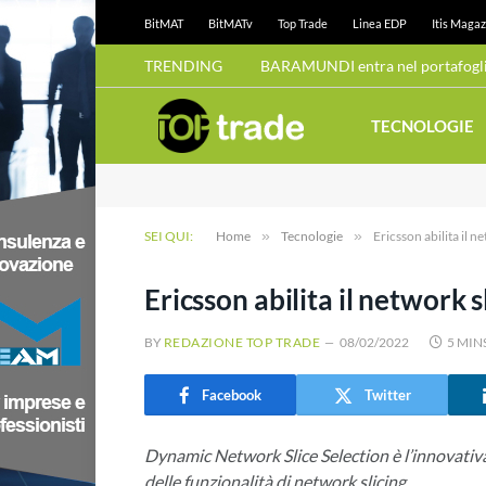
BitMAT
BitMATv
Top Trade
Linea EDP
Itis Magaz
TRENDING
BARAMUNDI entra nel portafoglio
TECNOLOGIE
SEI QUI:
Home
»
Tecnologie
»
Ericsson abilita il 
Ericsson abilita il network 
BY
REDAZIONE TOP TRADE
08/02/2022
5 MIN
Facebook
Twitter
Dynamic Network Slice Selection è l’innovativa
delle funzionalità di network slicing