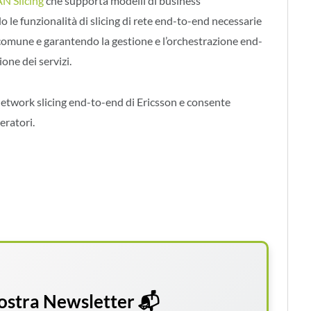
N Slicing
che supporta modelli di business
do le funzionalità di slicing di rete end-to-end necessarie
a comune e garantendo la gestione e l’orchestrazione end-
ione dei servizi.
 network slicing end-to-end di Ericsson e consente
eratori.
 nostra Newsletter 📬