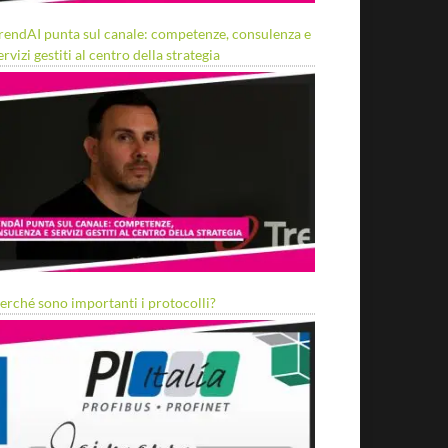
rendAI punta sul canale: competenze, consulenza e
ervizi gestiti al centro della strategia
erché sono importanti i protocolli?