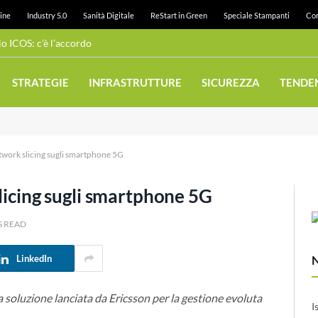
ine
Industry 5.0
Sanità Digitale
ReStart in Green
Speciale Stampanti
Con
 ICOS: c’è l’accordo
STRATEGIE
INFRASTRUTTURE
SICUREZZA
TENDE
network slicing sugli smartphone 5G
slicing sugli smartphone 5G
S READ
LinkedIn
 soluzione lanciata da Ericsson per la gestione evoluta
I